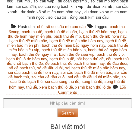
888 , cau mb , soi cau wap , du doan kqxsmb , soi cau mb rong bach
kim ,soi cau 24h, soi cau rong bach kim vip , dự đoán xsmb , soi cầu
xsmb , dự đoán xổ số miền nam hôm nay , du doan xo so mien nam
minh ngoc , soi cầu xs , rồng bạch kim soi cầu
Posted in:
chốt số soi cầu mb cao cấp
Tagged:
bach thu
3cang
,
bach thu đề
,
bạch thủ đề chuẩn
,
bạch thủ đề hôm nay
,
bạch
thủ đề hôm nay miễn phí
,
bạch thủ đề mb
,
bạch thủ đề mb hôm nay
,
bạch thủ đề miền bắc
,
bạch thủ đề miền bắc hôm nay
,
bạch thủ đề
miền bắc miễn phí
,
bạch thủ đề miền bắc ngày hôm nay
,
bạch thủ đề
miền bắc siêu vip
,
bạch thủ đề miền bắc vip
,
bạch thủ đề ngày hôm
nay
,
bạch thủ đề ngày mai
,
bạch thủ đề siêu vip
,
bạch thủ đề vip
,
bạch thủ lô de hôm nay
,
bạch thủ lo đề
,
bắt bạch thủ đề
,
cầu bạch thủ
đề
,
chốt bạch thủ đề
,
đề bạch thủ
,
đề bạch thủ hôm nay
,
đề đầu đuôi
,
số đề bạch thủ
,
số đề đầu đuôi
,
soi bạch thủ đề miền bắc hôm nay
,
soi cầu bạch thủ đề hôm nay
,
soi cầu bạch thủ đề miền bắc
,
soi cầu
đề bạch thủ
,
soi cầu đề đầu đuôi
,
soi cầu đề đầu đuôi miền bắc
,
soi
cầu lô de bạch thủ
,
soi cầu song thủ đề
,
song thủ đề
,
song thủ đề
hôm nay
,
thủ đề
,
xem bạch thủ lô đề
,
xsmb bạch thủ lô de
156
Comments
Search
Bài viết mới