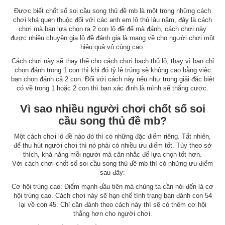
Được biết chốt số soi cầu song thủ đề mb là một trong những cách
chơi khá quen thuộc đối với các anh em lô thủ lâu năm, đây là cách
chơi mà bạn lựa chọn ra 2 con lô đề để mà đánh, cách chơi này
được nhiều chuyên gia lô đề đánh gia là mang về cho người chơi một
hiệu quả vô cùng cao.
Cách chơi này sẽ thay thế cho cách chơi bạch thủ lô, thay vì bạn chỉ
chọn đánh trong 1 con thì khi đó tỷ lệ trúng sẽ không cao bằng việc
bạn chọn đánh cả 2 con. Đối với cách này nếu như trong giải đặc biệt
có về trong 1 hoặc 2 con thì bạn xác đinh là mình sẽ thắng cược.
Vì sao nhiều người chơi chốt số soi
cầu song thủ đề mb?
Một cách chơi lô đề nào đó thì có những đặc điểm riêng. Tất nhiên,
để thu hút người chơi thì nó phải có nhiều ưu điểm tốt. Tùy theo sở
thích, khả năng mỗi người mà cân nhắc để lựa chọn tốt hơn.
Với cách chơi
chốt số soi cầu song thủ đề mb thì có những ưu điểm
sau đây:
Cơ hội trúng cao: Điểm mạnh đầu tiên mà chúng ta cần nói đến là cơ
hội trúng cao. Cách chơi này sẽ hạn chế tình trạng bạn đánh con 54
lại về con 45. Chỉ cần đánh theo cách này thì sẽ có thêm cơ hội
thắng hơn cho người chơi.