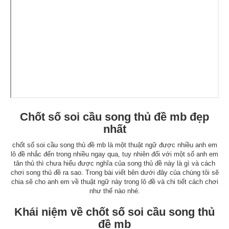
Chốt số soi cầu song thủ đề mb đẹp
nhất
chốt số soi cầu song thủ đề mb là một thuật ngữ được nhiều anh em
lô đề nhắc đến trong nhiều ngay qua, tuy nhiên đối với một số anh em
tân thủ thì chưa hiểu được nghĩa của song thủ đề này là gì và cách
chơi song thủ đề ra sao. Trong bài viết bên dưới đây của chúng tôi
sẽ
chia sẽ cho anh em về thuật ngữ này trong lô đề và chi tiết cách chơi
như thế nào nhé.
Khái niệm về chốt số soi cầu song thủ
đề mb