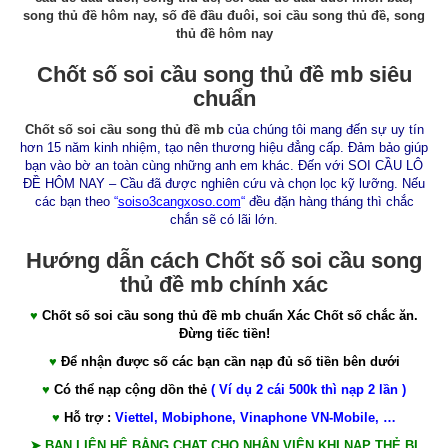
song thủ đề hôm nay, số đề đầu đuôi, soi cầu song thủ đề, song
thủ đề hôm nay
Chốt số soi cầu song thủ đề mb siêu
chuẩn
Chốt số soi cầu song thủ đề mb
của chúng tôi mang đến sự uy tín
hơn 15 năm kinh nhiệm, tạo nên thương hiệu đẳng cấp. Đảm bảo giúp
bạn vào bờ an toàn cùng những anh em khác. Đến với SOI CẦU LÔ
ĐỀ HÔM NAY – Cầu đã được nghiên cứu và chọn lọc kỹ lưỡng. Nếu
các bạn theo
“
soiso3cangxoso.com
“
đều đặn hàng tháng thì chắc
chắn sẽ có lãi lớn
.
Hướng dẫn cách
Chốt số soi cầu song
thủ đề mb
chính xác
♥
Chốt số soi cầu song thủ đề mb
chuẩn Xác Chốt số chắc ăn.
Đừng tiếc tiền!
♥
Để nhận được số các bạn cần nạp đủ số tiền bên dưới
♥
Có thể nạp cộng dồn thẻ
( Ví dụ 2 cái 500k thì nạp 2 lần )
♥
Hỗ trợ :
Viettel, Mobiphone, Vinaphone
VN-Mobile
, …
➤ BẠN LIÊN HỆ BẰNG CHAT CHO NHÂN VIÊN KHI NẠP THẺ BỊ