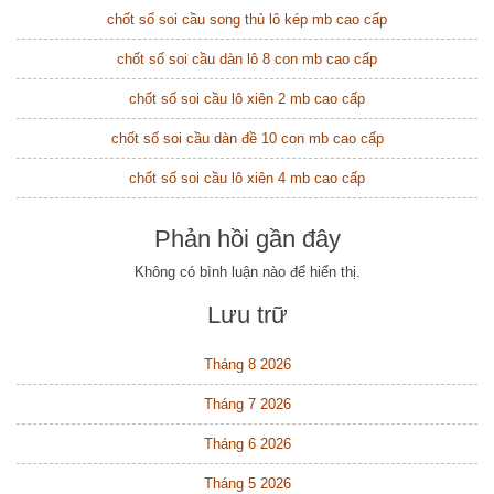
chốt số soi cầu song thủ lô kép mb cao cấp
chốt số soi cầu dàn lô 8 con mb cao cấp
chốt số soi cầu lô xiên 2 mb cao cấp
chốt số soi cầu dàn đề 10 con mb cao cấp
chốt số soi cầu lô xiên 4 mb cao cấp
Phản hồi gần đây
Không có bình luận nào để hiển thị.
Lưu trữ
Tháng 8 2026
Tháng 7 2026
Tháng 6 2026
Tháng 5 2026