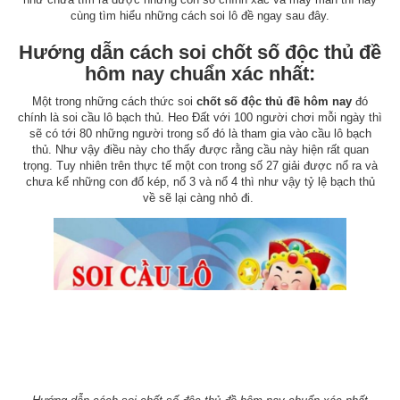
cùng tìm hiểu những cách soi lô đề ngay sau đây.
Hướng dẫn cách soi chốt số độc thủ đề
hôm nay chuẩn xác nhất:
Một trong những cách thức soi
chốt số độc thủ đề hôm nay
đó
chính là soi cầu lô bạch thủ. Heo Đất với 100 người chơi mỗi ngày thì
sẽ có tới 80 những người trong số đó là tham gia vào cầu lô bạch
thủ. Như vậy điều này cho thấy được rằng cầu này hiện rất quan
trọng. Tuy nhiên trên thực tế một con trong số 27 giải được nổ ra và
chưa kể những con đổ kép, nổ 3 và nổ 4 thì như vậy tỷ lệ bạch thủ
về sẽ lại càng nhỏ đi.