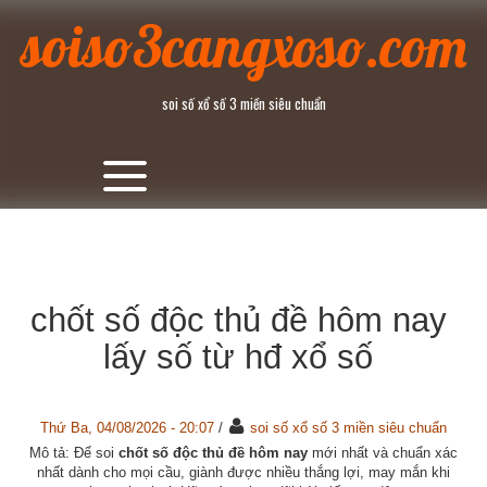
Skip
soiso3cangxoso.com
to
content
soi số xổ số 3 miền siêu chuẩn
chốt số độc thủ đề hôm nay
lấy số từ hđ xổ số
Thứ Ba, 04/08/2026 - 20:07
/
soi số xổ số 3 miền siêu chuẩn
Mô tả: Để soi
chốt số độc thủ đề hôm nay
mới nhất và chuẩn xác
nhất dành cho mọi cầu, giành được nhiều thắng lợi, may mắn khi