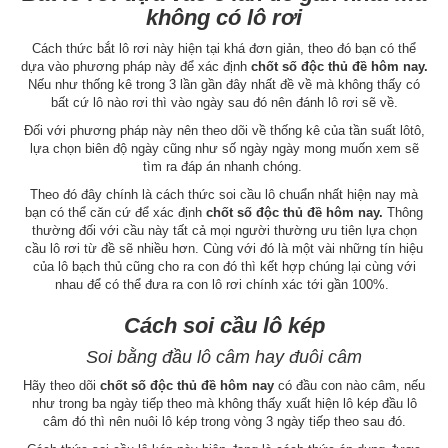
không có lô rơi
Cách thức bắt lô rơi này hiện tại khá đơn giản, theo đó bạn có thể
dựa vào phương pháp này để xác định
chốt số độc thủ đề hôm nay.
Nếu như thống kê trong 3 lần gần đây nhất đề về mà không thấy có
bất cứ lô nào rơi thì vào ngày sau đó nên đánh lô rơi sẽ về.
Đối với phương pháp này nên theo dõi về thống kê của tần suất lôtô,
lựa chọn biên độ ngày cũng như số ngày ngày mong muốn xem sẽ
tìm ra đáp án nhanh chóng.
Theo đó đây chính là cách thức soi cầu lô chuẩn nhất hiện nay mà
bạn có thể căn cứ để xác định
chốt số độc thủ đề hôm nay.
Thông
thường đối với cầu này tất cả mọi người thường ưu tiên lựa chọn
cầu lô rơi từ đề sẽ nhiều hơn. Cùng với đó là một vài những tín hiệu
của lô bạch thủ cũng cho ra con đó thì kết hợp chúng lại cùng với
nhau để có thể đưa ra con lô rơi chính xác tới gần 100%.
Cách soi cầu lô kép
Soi bằng đầu lô câm hay đuôi câm
Hãy theo dõi
chốt số độc thủ đề hôm nay
có đầu con nào câm, nếu
như trong ba ngày tiếp theo mà không thấy xuất hiện lô kép đầu lô
câm đó thì nên nuôi lô kép trong vòng 3 ngày tiếp theo sau đó.