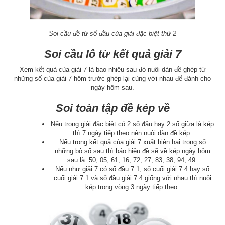
Soi cầu đề từ số đầu của giải đặc biệt thứ 2
Soi cầu lô từ kết quả giải 7
Xem kết quả của giải 7 là bao nhiêu sau đó nuôi dàn đề ghép từ
những số của giải 7 hôm trước ghép lại cùng với nhau để đánh cho
ngày hôm sau.
Soi toàn tập đề kép về
Nếu trong giải đặc biệt có 2 số đầu hay 2 số giữa là kép
thì 7 ngày tiếp theo nên nuôi dàn đề kép.
Nếu trong kết quả của giải 7 xuất hiện hai trong số
những bộ số sau thì báo hiệu đề sẽ về kép ngày hôm
sau là: 50, 05, 61, 16, 72, 27, 83, 38, 94, 49.
Nếu như giải 7 có số đầu 7.1, số cuối giải 7.4 hay số
cuối giải 7.1 và số đầu giải 7.4 giống với nhau thì nuôi
kép trong vòng 3 ngày tiếp theo.