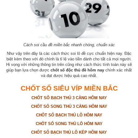
Cách soi cầu đề miền bắc nhanh chóng, chuẩn xác
Như vậy trên đây là các cách thức soi lô đề cực chuẩn hiện nay. Đặc
biệt kèm theo với đó chính là tỉ lệ vào tiền dành cho tất cả mọi người.
Hi vọng với những thông tin trên cũng như cách thức tính toán này sẽ
giúp bạn lựa chọn được
chốt số độc thủ đề hôm nay
chính xác nhất
và đạt được hiệu quả cao nhất.
CHỐT SỐ SIÊU VÍP MIỀN BẮC
CHỐT SỐ BẠCH THỦ 3 CÀNG HÔM NAY
CHỐT SỐ SONG THỦ 3 CÀNG HÔM NAY
CHỐT SỐ BẠCH THỦ LÔ HÔM NAY
CHỐT SỐ SONG THỦ LÔ HÔM NAY
CHỐT SỐ BẠCH THỦ LÔ KÉP HÔM NAY