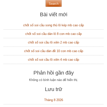
Search
Bài viết mới
chốt số soi cầu song thủ lô kép mb cao cấp
chốt số soi cầu dàn lô 8 con mb cao cấp
chốt số soi cầu lô xiên 2 mb cao cấp
chốt số soi cầu dàn đề 10 con mb cao cấp
chốt số soi cầu lô xiên 4 mb cao cấp
Phản hồi gần đây
Không có bình luận nào để hiển thị.
Lưu trữ
Tháng 8 2026