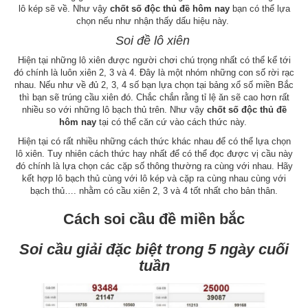
lô kép sẽ về. Như vậy
chốt số độc thủ đề hôm nay
bạn có thể lựa
chọn nếu như nhận thấy dấu hiệu này.
Soi đề lô xiên
Hiện tại những lô xiên được người chơi chú trọng nhất có thể kể tới
đó chính là luôn xiên 2, 3 và 4. Đây là một nhóm những con số rời rạc
nhau. Nếu như về đủ 2, 3, 4 số bạn lựa chọn tại bảng xổ số miền Bắc
thì bạn sẽ trúng cầu xiên đó. Chắc chắn rằng tỉ lệ ăn sẽ cao hơn rất
nhiều so với những lô bạch thủ trên. Như vậy
chốt số độc thủ đề
hôm nay
tại có thể căn cứ vào cách thức này.
Hiện tại có rất nhiều những cách thức khác nhau để có thể lựa chọn
lô xiên. Tuy nhiên cách thức hay nhất để có thể đọc được vị cầu này
đó chính là lựa chọn các cặp số thông thường ra cùng với nhau. Hãy
kết hợp lô bạch thủ cùng với lô kép và cặp ra cùng nhau cùng với
bạch thủ…. nhằm có cầu xiên 2, 3 và 4 tốt nhất cho bản thân.
Cách soi cầu đề miền bắc
Soi cầu giải đặc biệt trong 5 ngày cuối
tuần