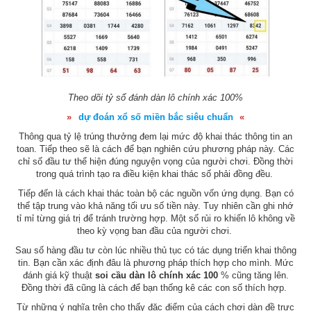
Theo dõi tỷ số đánh dàn lô chính xác 100%
»
dự đoán xổ số miền bắc siêu chuẩn
«
Thông qua tỷ lệ trúng thưởng đem lại mức độ khai thác thông tin an
toan. Tiếp theo sẽ là cách để bạn nghiên cứu phương pháp này. Các
chỉ số đầu tư thể hiện đúng nguyện vọng của người chơi. Đồng thời
trong quá trình tạo ra điều kiện khai thác số phải đồng đều.
Tiếp đến là cách khai thác toàn bộ các nguồn vốn ứng dụng. Bạn có
thể tập trung vào khả năng tối ưu số tiền này. Tuy nhiên cần ghi nhớ
tỉ mỉ từng giá trị để tránh trường hợp. Một số rủi ro khiến lô không về
theo kỳ vọng ban đầu của người chơi.
Sau số hàng đầu tư còn lúc nhiều thủ tục có tác dụng triển khai thông
tin. Bạn cần xác định đâu là phương pháp thích hợp cho mình. Mức
đánh giá kỹ thuật
soi cầu dàn lô chính xác 100
% cũng tăng lên.
Đồng thời đã cũng là cách để bạn thống kê các con số thích hợp.
Từ những ý nghĩa trên cho thấy đặc điểm của cách chơi dàn đề trực