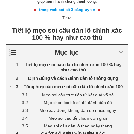
giúp bạn nhanh chóng thành công.
»
trang web soi số 3 càng uy tín
«
Title:
Tiết lộ mẹo soi cầu dàn lô chính xác
100 % hay như cao thủ
Mục lục
Tiết lộ mẹo soi cầu dàn lô chính xác 100 % hay
như cao thủ
Định đúng về cách đánh dàn lô thông dụng
Tổng hợp các mẹo soi cầu dàn lô chính xác 100
Mẹo soi cầu trực tiếp từ kết quả xổ số
Mẹo chọn lọc bộ số để đánh dàn đề
Mẹo xây dựng khung dàn đề nhiều ngày
Mẹo soi cầu đề chạm đơn giản
Mẹo soi cầu dàn lô theo ngày tháng
CHỐT SỐ SIÊU VÍP MIỀN BẮC