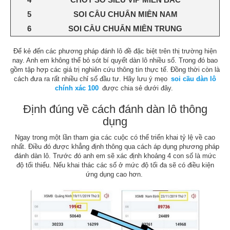
SOI CẦU CHUẨN MIỀN NAM
SOI CẦU CHUẨN MIỀN TRUNG
Để kẻ đến các phương pháp đánh lô đề đặc biệt trên thị trường hiện
nay. Anh em không thể bỏ sót bí quyết dàn lô nhiều số. Trong đó bao
gồm tập hợp các giá trị nghiên cứu thông tin thực tế. Đồng thời còn là
cách đưa ra rất nhiều chỉ số đầu tư. Hãy lưu ý mẹo
soi cầu dàn lô
chính xác 100
được chia sẻ dưới đây.
Định đúng về cách đánh dàn lô thông
dụng
Ngay trong một lần tham gia các cuộc có thể triển khai tỷ lệ về cao
nhất. Điều đó được khẳng định thông qua cách áp dụng phương pháp
đánh dàn lô. Trước đó anh em sẽ xác định khoảng 4 con số là mức
độ tối thiểu. Nếu khai thác các số ở mức độ tối đa sẽ có điều kiện
ứng dụng cao hơn.