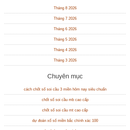
Tháng 8 2026
Tháng 7 2026
Tháng 6 2026
Tháng 5 2026
Tháng 4 2026
Tháng 3 2026
Chuyên mục
cách chốt số soi cầu 3 miền hôm nay siêu chuẩn
chốt số soi cầu mb cao cấp
chốt số soi cầu mt cao cấp
dự đoán xổ số miền bắc chính xác 100