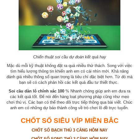
Chiến thuật soi cầu dự đoán kết quả hay
Mặc dù mỗi kỹ thuật không đặt ra quá nhiều thử thách. Song với việc
tìm hiểu lượng thông tin khiến anh em có cái nhìn mới. Khả năng
đánh giá nhiều thông số quan trọng là tiêu chí đặc biệt hơn. Từ đó mà
bạn sẽ có cách phản hồi các kết quả đầu tư thiết thực.
Soi cầu dàn lô chính xác 100
% Nhanh chóng giúp anh em đưa ra
các kết quả tốt. Để nói đến hàng loạt phương pháp cũng như mẹo
chơi thú vị. Các bạn có thể theo dõi trực tiếp thông qua bài viết. Chúc
anh em có những dự báo thành công về trò chơi lô đề trực tuyến.
CHỐT SỐ SIÊU VÍP MIỀN BẮC
CHỐT SỐ BẠCH THỦ 3 CÀNG HÔM NAY
CHỐT SỐ SONG THỦ 3 CÀNG HÔM NAY