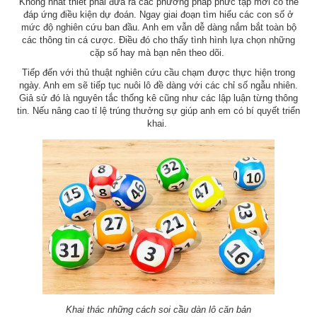
Không nhất thiết phải đưa ra các phương pháp phức tạp mới có thể
đáp ứng điều kiện dự đoán. Ngay giai đoạn tìm hiểu các con số ở
mức độ nghiên cứu ban đầu. Anh em vẫn dễ dàng nắm bắt toàn bộ
các thông tin cá cược. Điều đó cho thấy tình hình lựa chọn những
cặp số hay mà bạn nên theo dõi.
Tiếp đến với thủ thuật nghiên cứu cầu chạm được thực hiện trong
ngày. Anh em sẽ tiếp tục nuôi lô đề dàng với các chỉ số ngẫu nhiên.
Giả sử đó là nguyên tắc thống kê cũng như các lập luận từng thông
tin. Nếu nâng cao tỉ lệ trúng thưởng sự giúp anh em có bí quyết triển
khai.
Khai thác những cách soi cầu dàn lô căn bản