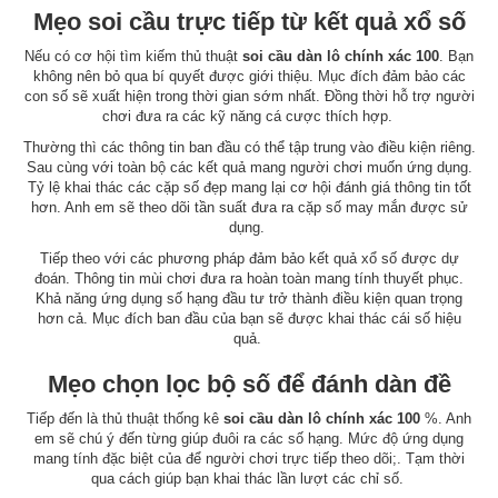
Mẹo soi cầu trực tiếp từ kết quả xổ số
Nếu có cơ hội tìm kiếm thủ thuật
soi cầu dàn lô chính xác 100
. Bạn
không nên bỏ qua bí quyết được giới thiệu. Mục đích đảm bảo các
con số sẽ xuất hiện trong thời gian sớm nhất. Đồng thời hỗ trợ người
chơi đưa ra các kỹ năng cá cược thích hợp.
Thường thì các thông tin ban đầu có thể tập trung vào điều kiện riêng.
Sau cùng với toàn bộ các kết quả mang người chơi muốn ứng dụng.
Tỷ lệ khai thác các cặp số đẹp mang lại cơ hội đánh giá thông tin tốt
hơn. Anh em sẽ theo dõi tần suất đưa ra cặp số may mắn được sử
dụng.
Tiếp theo với các phương pháp đảm bảo kết quả xổ số được dự
đoán. Thông tin mùi chơi đưa ra hoàn toàn mang tính thuyết phục.
Khả năng ứng dụng số hạng đầu tư trở thành điều kiện quan trọng
hơn cả. Mục đích ban đầu của bạn sẽ được khai thác cái số hiệu
quả.
Mẹo chọn lọc bộ số để đánh dàn đề
Tiếp đến là thủ thuật thống kê
soi cầu dàn lô chính xác 100
%. Anh
em sẽ chú ý đến từng giúp đuôi ra các số hạng. Mức độ ứng dụng
mang tính đặc biệt của để người chơi trực tiếp theo dõi;. Tạm thời
qua cách giúp bạn khai thác lần lượt các chỉ số.