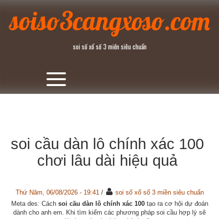
Skip
soiso3cangxoso.com
to
content
soi số xổ số 3 miền siêu chuẩn
soi cầu dàn lô chính xác 100
chơi lâu dài hiệu quả
Thứ Năm, 06/08/2026 - 19:41
/
soi số xổ số 3 miền siêu chuẩn
Meta des: Cách
soi cầu dàn lô chính xác 100
tạo ra cơ hội dự đoán
dành cho anh em. Khi tìm kiếm các phương pháp soi cầu hợp lý sẽ