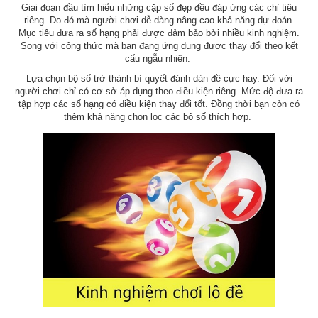
Giai đoạn đầu tìm hiểu những cặp số đẹp đều đáp ứng các chỉ tiêu
riêng. Do đó mà người chơi dễ dàng nâng cao khả năng dự đoán.
Mục tiêu đưa ra số hạng phải được đảm bảo bởi nhiều kinh nghiệm.
Song với công thức mà bạn đang ứng dụng được thay đổi theo kết
cấu ngẫu nhiên.
Lựa chọn bộ số trở thành bí quyết đánh dàn đề cực hay. Đối với
người chơi chỉ có cơ sở áp dụng theo điều kiện riêng. Mức độ đưa ra
tập hợp các số hạng có điều kiện thay đổi tốt. Đồng thời bạn còn có
thêm khả năng chọn lọc các bộ số thích hợp.