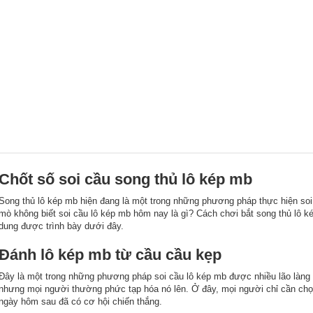
Chốt số soi cầu song thủ lô kép mb
Song thủ lô kép mb hiện đang là một trong những phương pháp thực hiện so
mò không biết soi cầu lô kép mb hôm nay là gì? Cách chơi bắt song thủ lô k
dung được trình bày dưới đây.
Đánh lô kép mb từ cầu cầu kẹp
Đây là một trong những phương pháp soi cầu lô kép mb được nhiều lão làng
nhưng mọi người thường phức tạp hóa nó lên. Ở đây, mọi người chỉ cần chọn
ngày hôm sau đã có cơ hội chiến thắng.