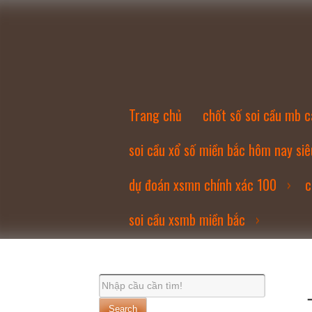
Skip
to
content
Trang chủ
chốt số soi cầu mb c
soi cầu xổ số miền bắc hôm nay si
dự đoán xsmn chính xác 100
c
soi cầu xsmb miền bắc
Search