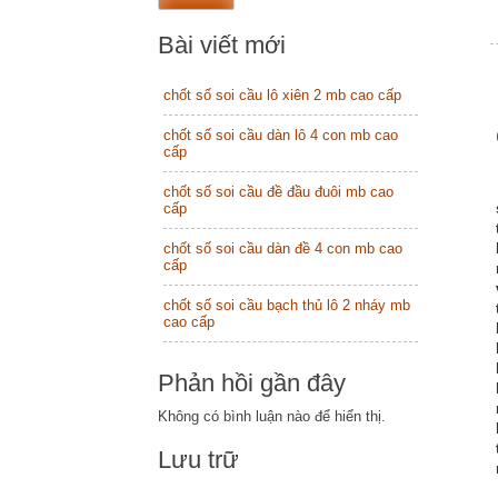
Bài viết mới
chốt số soi cầu lô xiên 2 mb cao cấp
chốt số soi cầu dàn lô 4 con mb cao
cấp
chốt số soi cầu đề đầu đuôi mb cao
cấp
chốt số soi cầu dàn đề 4 con mb cao
cấp
chốt số soi cầu bạch thủ lô 2 nháy mb
cao cấp
Phản hồi gần đây
Không có bình luận nào để hiển thị.
Lưu trữ