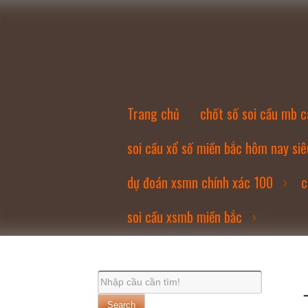
Skip
to
content
Trang chủ
chốt số soi cầu mb c
soi cầu xổ số miền bắc hôm nay si
dự đoán xsmn chính xác 100
c
soi cầu xsmb miền bắc
Search