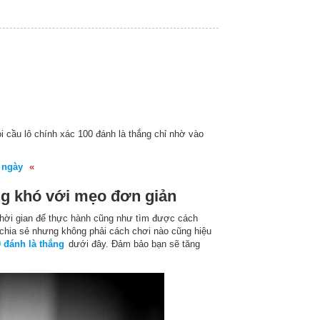
u
oi cầu lô chính xác 100 đánh là thắng chỉ nhờ vào
 ngày
«
ông khó với mẹo đơn giản
u thời gian để thực hành cũng như tìm được cách
 chia sẻ nhưng không phải cách chơi nào cũng hiệu
0 đánh là thắng
dưới đây. Đảm bảo bạn sẽ tăng