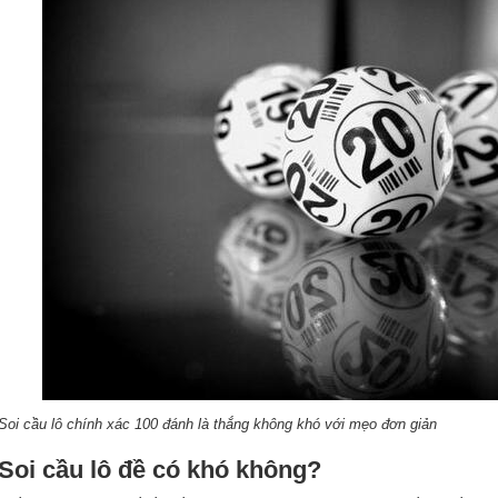
Soi cầu lô chính xác 100 đánh là thắng không khó với mẹo đơn giản
Soi cầu lô đề có khó không?