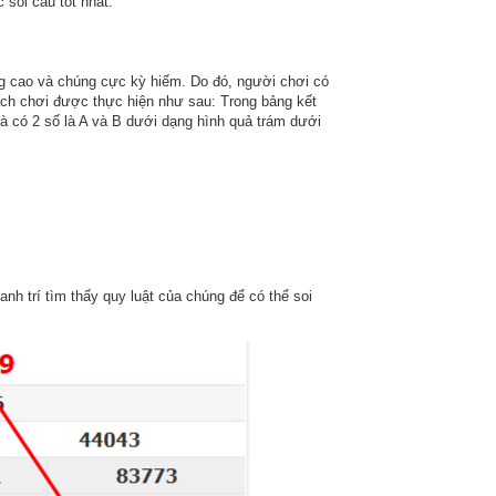
 soi cầu tốt nhất.
ông cao và chúng cực kỳ hiếm. Do đó, người chơi có
ách chơi được thực hiện như sau: Trong bảng kết
và có 2 số là A và B dưới dạng hình quả trám dưới
anh trí tìm thấy quy luật của chúng để có thể soi