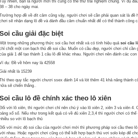
Tuy nhiên, bạn là người mới thì cũng có thể thử trải nghiệm chúng. Ví dụ đấ
38 – 38 cho ngày mai.
Trường hợp đề về đít câm cũng vậy, người chơi sẽ cần phải quan sát là đề 
chơi sẽ nhận dạng lô đề và đánh đầu câm chuẩn nhất để có thể thành công 
Soi cầu giải đặc biệt
Một trong những phương thức soi cầu hot nhất và có tính hiệu quả
soi cầu l
chỉ chốt một con bạch thủ đề soi cầu. Muốn có cầu đẹp, người chơi chỉ cần gh
của giải 1 để tạo thành 1 câu lô đề khác nhau. Người chơi nên đánh các co
Ví dụ: Đề về hôm nay là 42558
Giải nhất là 15239
Thì theo quy tắc người chươi ssex đánh 14 và lót thêm 41 khả năng thành
nữa sẽ chiến thắng..
Soi cầu lô đề chính xác theo lô xiên
Đối với lô xiên, thì người chơi chỉ nên chú ý vào lô xiên 2, xiên 3 và xiên 4
bảng xổ số. Nếu như trong kết quả có về đủ xiên 2,3,4 thì người chơi có thể
nhiều so với lô bạch thủ
Đối với mức độ soi cầu của người chơi mới thì phương pháp soi cầu theo lô 
với nhau. Hoặc người chơi cũng có thể kết hợp bạch thù vơi solo kép để cho 