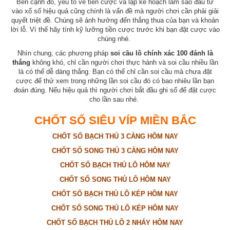
Bên cạnh đó, yếu tố về tiền cược và lập kế hoạch làm sao đầu tư
vào xổ số hiệu quả cũng chính là vấn đề mà người chơi cần phải giải
quyết triệt đề. Chúng sẽ ảnh hưởng đến thắng thua của bạn và khoản
lời lỗ. Vì thế hãy tính kỹ lưỡng tiền cược trước khi bạn đặt cược vào
chúng nhé.
Nhìn chung, các phương pháp
soi cầu lô chính xác 100 đánh là
thắng
không khó, chỉ cần người chơi thực hành và soi cầu nhiều lần
là có thể dễ dàng thắng. Bạn có thể chỉ cần soi cầu mà chưa đặt
cược để thử xem trong những lần soi cầu đó có bao nhiêu lần bạn
đoán đúng. Nếu hiệu quả thì người chơi bắt đầu ghi số để đặt cược
cho lần sau nhé.
CHỐT SỐ SIÊU VÍP MIỀN BẮC
CHỐT SỐ BẠCH THỦ 3 CÀNG HÔM NAY
CHỐT SỐ SONG THỦ 3 CÀNG HÔM NAY
CHỐT SỐ BẠCH THỦ LÔ HÔM NAY
CHỐT SỐ SONG THỦ LÔ HÔM NAY
CHỐT SỐ BẠCH THỦ LÔ KÉP HÔM NAY
CHỐT SỐ SONG THỦ LÔ KÉP HÔM NAY
CHỐT SỐ BẠCH THỦ LÔ 2 NHÁY HÔM NAY