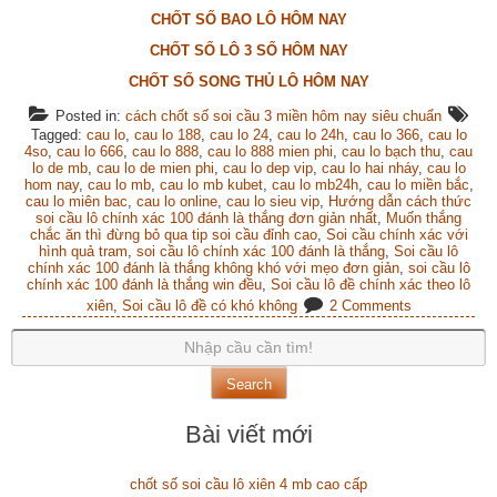
CHỐT SỐ BAO LÔ HÔM NAY
CHỐT SỐ LÔ 3 SỐ HÔM NAY
CHỐT SỐ SONG THỦ LÔ HÔM NAY
Posted in:
cách chốt số soi cầu 3 miền hôm nay siêu chuẩn
Tagged:
cau lo
,
cau lo 188
,
cau lo 24
,
cau lo 24h
,
cau lo 366
,
cau lo
4so
,
cau lo 666
,
cau lo 888
,
cau lo 888 mien phi
,
cau lo bạch thu
,
cau
lo de mb
,
cau lo de mien phi
,
cau lo dep vip
,
cau lo hai nháy
,
cau lo
hom nay
,
cau lo mb
,
cau lo mb kubet
,
cau lo mb24h
,
cau lo miền bắc
,
cau lo miên bac
,
cau lo online
,
cau lo sieu vip
,
Hướng dẫn cách thức
soi cầu lô chính xác 100 đánh là thắng đơn giản nhất
,
Muốn thắng
chắc ăn thì đừng bỏ qua tip soi cầu đỉnh cao
,
Soi cầu chính xác với
hình quả tram
,
soi cầu lô chính xác 100 đánh là thắng
,
Soi cầu lô
chính xác 100 đánh là thắng không khó với mẹo đơn giản
,
soi cầu lô
chính xác 100 đánh là thắng win đều
,
Soi cầu lô đề chính xác theo lô
xiên
,
Soi cầu lô đề có khó không
2 Comments
Search
Bài viết mới
chốt số soi cầu lô xiên 4 mb cao cấp