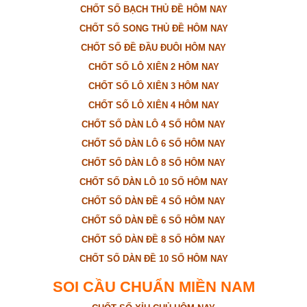
CHỐT SỐ BẠCH THỦ ĐỀ HÔM NAY
CHỐT SỐ SONG THỦ ĐỀ HÔM NAY
CHỐT SỐ ĐỀ ĐẦU ĐUÔI HÔM NAY
CHỐT SỐ LÔ XIÊN 2 HÔM NAY
CHỐT SỐ LÔ XIÊN 3 HÔM NAY
CHỐT SỐ LÔ XIÊN 4 HÔM NAY
CHỐT SỐ DÀN LÔ 4 SỐ HÔM NAY
CHỐT SỐ DÀN LÔ 6 SỐ HÔM NAY
CHỐT SỐ DÀN LÔ 8 SỐ HÔM NAY
CHỐT SỐ DÀN LÔ 10 SỐ HÔM NAY
CHỐT SỐ DÀN ĐỀ 4 SỐ HÔM NAY
CHỐT SỐ DÀN ĐỀ 6 SỐ HÔM NAY
CHỐT SỐ DÀN ĐỀ 8 SỐ HÔM NAY
CHỐT SỐ DÀN ĐỀ 10 SỐ HÔM NAY
SOI CẦU CHUẨN MIỀN NAM