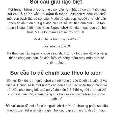
Soi cầu giải đặc biệt
Một trong những phương thức soi cầu hot nhất và có tính hiệu quả
soi cầu lô chính xác 100 đánh là thắng
đó là người chơi chỉ chốt
một con bạch thủ đề soi cầu. Muốn có cầu đẹp, người chơi chỉ cần
ghép số đầu tiên của giải đặc biệt và số đầu tiên của giải 1 để tạo
thành 1 câu lô đề khác nhau. Người chơi nên đánh các con số nhỏ
hơn 50 và lót thêm các số lớn hơn 50.
Ví dụ: Đề về hôm nay là 42558
Giải nhất là 15239
Thì theo quy tắc người chươi ssex đánh 14 và lót thêm 41 khả năng
thành công của bạn lên đến 70% và cộng thêm may mắn nữa sẽ
chiến thắng..
Soi cầu lô đề chính xác theo lô xiên
Đối với lô xiên, thì người chơi chỉ nên chú ý vào lô xiên 2, xiên 3 và
xiên 4. Chúng sẽ là một nhóm các con số rời rạc nhau trong bảng xổ
số. Nếu như trong kết quả có về đủ xiên 2,3,4 thì người chơi có thể
chọn cầu xiên đó, chiến thắng của bạn sẽ cao hơn nhiều so với lô
bạch thủ
Đối với mức độ soi cầu của người chơi mới thì phương pháp soi cầu
theo lô xiên tốt nhất cẫn là ghi nhớ các cặp số thường đi với nhau.