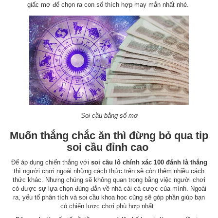
giấc mơ để chọn ra con số thích hợp may mắn nhất nhé.
Soi cầu bằng số mơ
Muốn thắng chắc ăn thì đừng bỏ qua tip
soi cầu đỉnh cao
Để áp dụng chiến thắng với
soi cầu lô chính xác 100 đánh là thắng
thì người chơi ngoài những cách thức trên sẽ còn thêm nhiều cách
thức khác. Nhưng chúng sẽ không quan trọng bằng việc người chơi
có được sự lựa chọn đúng đắn về nhà cái cá cược của mình. Ngoài
ra, yếu tố phân tích và soi cầu khoa học cũng sẽ góp phần giúp bạn
có chiến lược chơi phù hợp nhất.