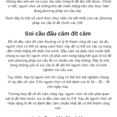
những đàn anh em cá cược lâu năm trong lô đề đúc kết được. Chính
vì thế, người chơi sẽ không khó để chiến thắng nếu như thực hiện
đúng phương pháp soi cầu này.
Dưới đây là một số cách thức thực hiện chi tiết nhất của các phương
pháp soi cầu lô đề chính xác 100.
Soi cầu đấu câm đít câm
Đề về đầu câm đít câm thường có tỷ lệ thành công rất cao, do đó,
người chơi có thể sử dụng cách thức này để có thể soi cầu và mang
đến chiến thắng tốt nhất cho mình. Đầu câm và đuôi câm muốn biết
chúng ra sao thì người chơi sẽ phải xem trong bảng kết quả xổ số để
xem phương pháp soi cầu đó có chuẩn xác hay không. Đây là một
trong những yếu tố soi cầu lô đề đòi hỏi người chơi cần có kinh
nghiệm soi cầu cao.
Tuy nhiên, bạn là người mới thì cũng có thể thử trải nghiệm chúng.
Ví dụ đấu về câm 3 thì người chơi có thể đánh con lô 34 – 38 – 38
cho ngày mai.
Trường hợp đề về đít câm cũng vậy, người chơi sẽ cần phải quan
sát là đề hôm trước soi ra đầu câm nào từ 0-9. Sau đó người chơi sẽ
nhận dạng lô đề và đánh đầu câm chuẩn nhất để có thể thành công
cao.