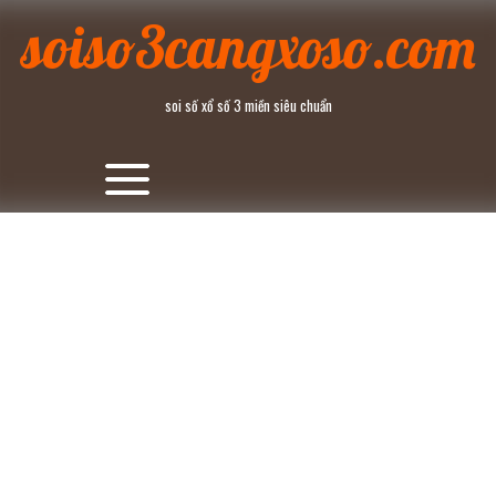
Skip
soiso3cangxoso.com
to
content
soi số xổ số 3 miền siêu chuẩn