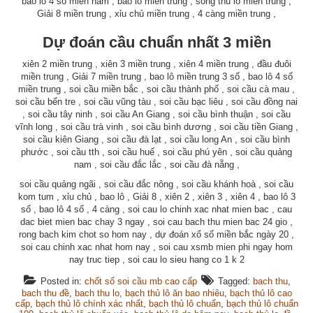
bao lô 4 số miền nam , bao lô miền trung , song thủ lô miền trung ,
Giải 8 miền trung , xỉu chủ miền trung , 4 càng miền trung ,
Dự đoán cầu chuẩn nhất 3 miền
xiên 2 miền trung , xiên 3 miền trung , xiên 4 miền trung , đầu đuôi
miền trung , Giải 7 miền trung , bao lô miền trung 3 số , bao lô 4 số
miền trung , soi cầu miền bắc , soi cầu thành phố , soi cầu cà mau ,
soi cầu bến tre , soi cầu vũng tàu , soi cầu bạc liêu , soi cầu đồng nai
, soi cầu tây ninh , soi cầu An Giang , soi cầu bình thuận , soi cầu
vĩnh long , soi cầu trà vinh , soi cầu bình dương , soi cầu tiền Giang ,
soi cầu kiên Giang , soi cầu đà lạt , soi cầu long An , soi cầu bình
phước , soi cầu tth , soi cầu huế , soi cầu phú yên , soi cầu quảng
nam , soi cầu đắc lắc , soi cầu đà nẵng ,
soi cầu quảng ngãi , soi cầu đắc nông , soi cầu khánh hoà , soi cầu
kom tum , xỉu chủ , bao lô , Giải 8 , xiên 2 , xiên 3 , xiên 4 , bao lô 3
số , bao lô 4 số , 4 càng , soi cau lo chinh xac nhat mien bac , cau
dac biet mien bac chay 3 ngay , soi cau bach thu mien bac 24 gio ,
rong bach kim chot so hom nay , dự đoán xổ số miền bắc ngày 20 ,
soi cau chinh xac nhat hom nay , soi cau xsmb mien phi ngay hom
nay truc tiep , soi cau lo sieu hang co 1 k 2
Posted in:
chốt số soi cầu mb cao cấp
Tagged:
bach thu
,
bach thu đề
,
bach thu lo
,
bạch thủ lô ăn bao nhiêu
,
bạch thủ lô cao
cấp
,
bạch thủ lô chính xác nhất
,
bạch thủ lô chuẩn
,
bạch thủ lô chuẩn