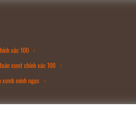
hính xác 100
đoán xsmt chính xác 100
n xsmb minh ngọc