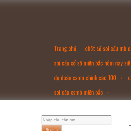
Skip
to
content
Trang chủ
chốt số soi cầu mb c
soi cầu xổ số miền bắc hôm nay si
dự đoán xsmn chính xác 100
c
soi cầu xsmb miền bắc
Search