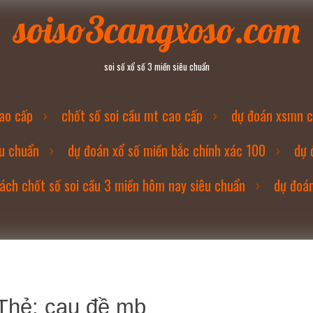
soiso3cangxoso.com
soi số xổ số 3 miền siêu chuẩn
ao cấp
chốt số soi cầu mt cao cấp
dự đoán xsmn c
êu chuẩn
dự đoán xổ số miền bắc chính xác 100
dự 
ách chốt số soi cầu 3 miền hôm nay siêu chuẩn
dự đoá
Thẻ:
cau đề mb