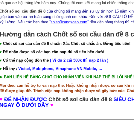
bỏ qua cơ hội trúng lớn hôm nay. Chúng tôi cam kết mang lại chiến thắng ch
Chốt số soi cầu dàn đề 8
của chúng tôi mang đến sự uy tín hơn 15 năm ki
giúp bạn vào bờ an toàn cùng những anh em khác. Đến với SOI CẦU LÔ Đ
kỹ lưỡng. Nếu các bạn theo
“
soiso3cangxoso.com
“
đều đặn hàng tháng thì ch
Hướng dẫn cách
Chốt số soi cầu dàn đề 8
c
♥
Chốt số soi cầu dàn đề 8
chuẩn Xác Chốt số chắc ăn. Đừng tiếc tiền!
♥
Để nhận được số các bạn cần nạp đủ số tiền bên dưới
♥
Có thể nạp cộng dồn thẻ
( Ví dụ 2 cái 500k thì nạp 2 lần )
♥
Hỗ trợ :
Viettel, Mobiphone, Vinaphone
VN-Mobile
, …
➤ BẠN LIÊN HỆ BẰNG CHAT CHO NHÂN VIÊN KHI NẠP THẺ BỊ LỖI NHÉ!
Mọi điều cần hỗ trợ tư vấn nạp thẻ. Hoặc không nhận được số sau khi nạ
để được giúp đỡ. Tránh việc nạp không nhận được số gây bức xúc. Chú
♥
ĐỂ NHẬN ĐƯỢC
Chốt số soi cầu dàn đề 8
SIÊU C
NGAY Ô DƯỚI ĐÂY
♥