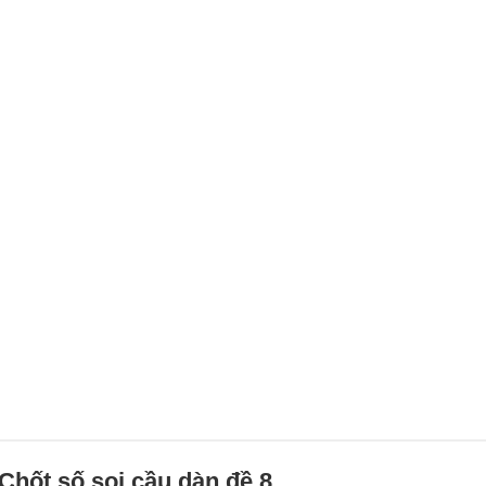
Chốt số soi cầu dàn đề 8