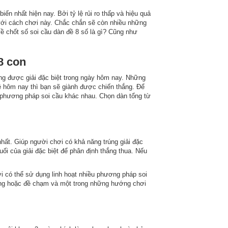
ến nhất hiện nay. Bởi tỷ lệ rủi ro thấp và hiệu quả
với cách chơi này. Chắc chắn sẽ còn nhiều những
về chốt số soi cầu dàn đề 8 số là gì? Cũng như
8 con
úng được giải đặc biệt trong ngày hôm nay. Những
đề hôm nay thì bạn sẽ giành được chiến thắng. Để
 phương pháp soi cầu khác nhau. Chọn dàn tổng từ
nhất. Giúp người chơi có khả năng trúng giải đặc
ối của giải đặc biệt để phân định thắng thua. Nếu
 có thể sử dụng linh hoạt nhiều phương pháp soi
ổng hoặc đề chạm và một trong những hướng chơi