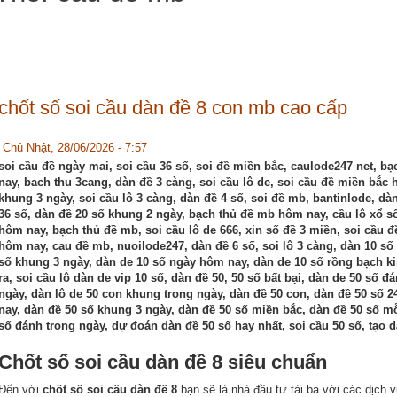
chốt số soi cầu dàn đề 8 con mb cao cấp
Chủ Nhật, 28/06/2026 - 7:57
soi cầu đề ngày mai, soi cầu 36 số, soi đề miền bắc, caulode247 net, 
nay, bach thu 3cang, dàn đề 3 càng, soi cầu lô de, soi cầu đề miền bắc
khung 3 ngày, soi cầu lô 3 càng, dàn đề 4 số, soi đề mb, bantinlode, dà
36 số, dàn đề 20 số khung 2 ngày, bạch thủ đề mb hôm nay, cầu lô xổ 
hôm nay, bạch thủ đề mb, soi cầu lô de 666, xin số đề 3 miền, soi cầu 
hôm nay, cau đề mb, nuoilode247, dàn đề 6 số, soi lô 3 càng, dàn 10 số
số khung 3 ngày, dàn de 10 số ngày hôm nay, dàn de 10 số rồng bạch kim
ra, soi cầu lô dàn de vip 10 số, dàn đề 50, 50 số bất bại, dàn de 50 số
ngày, dàn lô de 50 con khung trong ngày, dàn đề 50 con, dàn đề 50 số 
nay, dàn đề 50 số khung 3 ngày, dàn đề 50 số miền bắc, dàn đề 50 số m
số đánh trong ngày, dự đoán dàn đề 50 số hay nhất, soi cầu 50 số, tạo d
Chốt số soi cầu dàn đề 8 siêu chuẩn
Đến với
chốt số soi cầu dàn đề 8
bạn sẽ là nhà đầu tư tài ba với các dịch v