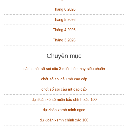
Tháng 6 2026
Tháng 5 2026
Tháng 4 2026
Tháng 3 2026
Chuyên mục
cách chốt số soi cầu 3 miền hôm nay siêu chuẩn
chốt số soi cầu mb cao cấp
chốt số soi cầu mt cao cấp
dự đoán xổ số miền bắc chính xác 100
dự đoán xsmb minh ngọc
dự đoán xsmn chính xác 100