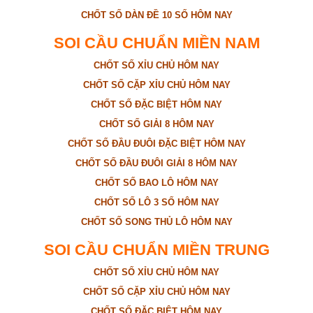
CHỐT SỐ DÀN ĐỀ 10 SỐ HÔM NAY
SOI CẦU CHUẨN MIỀN NAM
CHỐT SỐ XỈU CHỦ HÔM NAY
CHỐT SỐ CẶP XỈU CHỦ HÔM NAY
CHỐT SỐ ĐẶC BIỆT HÔM NAY
CHỐT SỐ GIẢI 8 HÔM NAY
CHỐT SỐ ĐẦU ĐUÔI ĐẶC BIỆT HÔM NAY
CHỐT SỐ ĐẦU ĐUÔI GIẢI 8 HÔM NAY
CHỐT SỐ BAO LÔ HÔM NAY
CHỐT SỐ LÔ 3 SỐ HÔM NAY
CHỐT SỐ SONG THỦ LÔ HÔM NAY
SOI CẦU CHUẨN MIỀN TRUNG
CHỐT SỐ XỈU CHỦ HÔM NAY
CHỐT SỐ CẶP XỈU CHỦ HÔM NAY
CHỐT SỐ ĐẶC BIỆT HÔM NAY