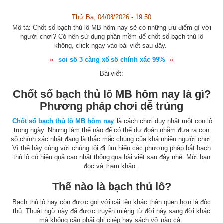
Thứ Ba, 04/08/2026 - 19:50
Mô tả: Chốt số bạch thủ lô MB hôm nay sẽ có những ưu điểm gì với
người chơi? Có nên sử dụng phần mềm để chốt số bạch thủ lô
không, click ngay vào bài viết sau đây.
»
soi số 3 càng xổ số chính xác 99%
«
Bài viết:
Chốt số bạch thủ lô MB hôm nay là gì?
Phương pháp chơi dễ trúng
Chốt số bạch thủ lô MB hôm nay
là cách chơi duy nhất một con lô
trong ngày. Nhưng làm thế nào để có thể dự đoán nhằm đưa ra con
số chính xác nhất đang là thắc mắc chung của khá nhiều người chơi.
Vì thế hãy cùng với chúng tôi đi tìm hiểu các phương pháp bắt bạch
thủ lô có hiệu quả cao nhất thông qua bài viết sau đây nhé. Mời bạn
đọc và tham khảo.
Thế nào là bạch thủ lô?
Bạch thủ lô hay còn được gọi với cái tên khác thân quen hơn là độc
thủ. Thuật ngữ này đã được truyền miệng từ đời này sang đời khác
mà không cần phải ghi chép hay sách vở nào cả.