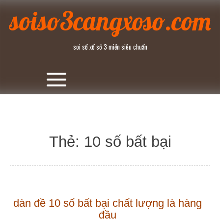
Skip
soiso3cangxoso.com
to
content
soi số xổ số 3 miền siêu chuẩn
Thẻ:
10 số bất bại
dàn đề 10 số bất bại chất lượng là hàng
đầu