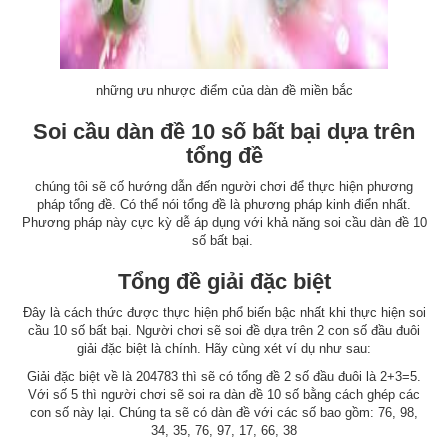
những ưu nhược điểm của dàn đề miền bắc
Soi cầu dàn đề 10 số bất bại dựa trên
tổng đề
chúng tôi sẽ cố hướng dẫn đến người chơi để thực hiện phương
pháp tổng đề. Có thể nói tổng đề là phương pháp kinh điển nhất.
Phương pháp này cực kỳ dễ áp dụng với khả năng soi cầu dàn đề 10
số bất bại.
Tổng đề giải đặc biệt
Đây là cách thức được thực hiện phổ biến bậc nhất khi thực hiện soi
cầu 10 số bất bại. Người chơi sẽ soi đề dựa trên 2 con số đầu đuôi
giải đặc biệt là chính. Hãy cùng xét ví dụ như sau:
Giải đặc biệt về là 204783 thì sẽ có tổng đề 2 số đầu đuôi là 2+3=5.
Với số 5 thì người chơi sẽ soi ra dàn đề 10 số bằng cách ghép các
con số này lại. Chúng ta sẽ có dàn đề với các số bao gồm: 76, 98,
34, 35, 76, 97, 17, 66, 38