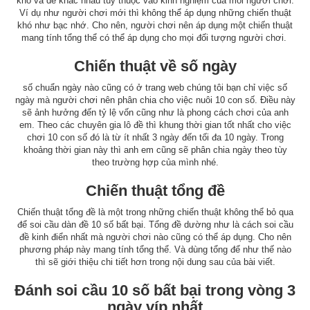
khó và dễ khác nhau tùy thuộc vào kinh nghiệm của mỗi người chơi.
Ví dụ như người chơi mới thì không thể áp dụng những chiến thuật
khó như bạc nhớ. Cho nên, người chơi nên áp dụng một chiến thuật
mang tính tổng thể có thể áp dụng cho mọi đối tượng người chơi.
Chiến thuật về số ngày
số chuẩn ngày nào cũng có ở trang web chúng tôi bạn chỉ việc số
ngày mà người chơi nên phân chia cho việc nuôi 10 con số. Điều này
sẽ ảnh hưởng đến tỷ lệ vốn cũng như là phong cách chơi của anh
em. Theo các chuyên gia lô đề thì khung thời gian tốt nhất cho việc
chơi 10 con số đó là từ ít nhất 3 ngày đến tối đa 10 ngày. Trong
khoảng thời gian này thì anh em cũng sẽ phân chia ngày theo tùy
theo trường hợp của mình nhé.
Chiến thuật tổng đề
Chiến thuật tổng đề là một trong những chiến thuật không thể bỏ qua
để soi cầu dàn đề 10 số bất bại. Tổng đề dường như là cách soi cầu
đề kinh điển nhất mà người chơi nào cũng có thể áp dụng. Cho nên
phương pháp này mang tính tổng thể. Và dùng tổng để như thế nào
thì sẽ giới thiệu chi tiết hơn trong nội dung sau của bài viết.
Đánh soi cầu 10 số bất bại trong vòng 3
ngày
víp nhất