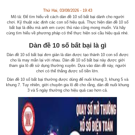
Thứ Hai, 03/08/2026 - 19:43
Mô tả: Để tìm hiểu về cách dàn đề 10 số bất bại dành cho người
chơi. Kỹ thuật xác định các con số hiệu quả. Thực hiện dàn đề 10 số
bất bại là điều mà anh em cược thủ nào cũng mong muốn. Và hãy
cùng tìm hiểu về phương pháp có thể thực hiện soi cầu hiệu quả nhé.
Dàn đề 10 số bất bại là gì
Dàn đề 10 số bất bại đơn giản là dàn được tạo thành 10 con số được
cho là may mắn lại với nhau. Dàn đề 10 số bất bại này được giới
tham gia lô đề sử dụng thường xuyên. Dựa vào dàn đề này, người
chơi có thể thắng được số tiền lớn.
Dàn đề 10 số bất bại thường được dùng để nuôi khung 3, khung 5 và
khung 7. Tuy nhiên, giới chuyên gia lô đề cho rằng, dàn đề nuôi khung
3 và 5 ngày thường cho hiệu quả cao hơn cả.