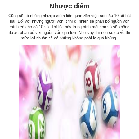
Nhược điểm
Cũng sẽ có những nhược điểm liên quan đến việc soi cầu 10 số bất
bại. Đối với những người vốn ít thì dĩ nhiên sẽ phân bổ nguồn vốn
mình có cho cả 10 số. Thì lúc này trung bình mỗi con số sẽ không
được phân bổ với nguồn vốn quá lớn. Như vậy thì nếu số có về thì
mức lợi nhuận sẽ có những không phải là quá khủng.