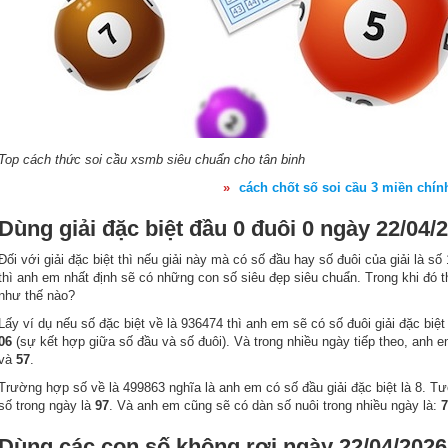
Top cách thức soi cầu xsmb siêu chuẩn cho tân binh
»
cách chốt số soi cầu 3 miền chín
Dùng giải đặc biệt đầu 0 đuôi 0 ngày 22/04/
Đối với giải đặc biệt thì nếu giải này mà có số đầu hay số đuôi của giải là số
thì anh em nhất định sẽ có những con số siêu đẹp siêu chuẩn. Trong khi đó th
như thế nào?
Lấy ví dụ nếu số đặc biệt về là 936474 thì anh em sẽ có số đuôi giải đặc biệt
06
(sự kết hợp giữa số đầu và số đuôi). Và trong nhiều ngày tiếp theo, anh 
và
57
.
Trường hợp số về là 499863 nghĩa là anh em có số đầu giải đặc biệt là 8. T
số trong ngày là
97
. Và anh em cũng sẽ có dàn số nuôi trong nhiều ngày là:
Dùng các con số không rơi ngày 22/04/2026