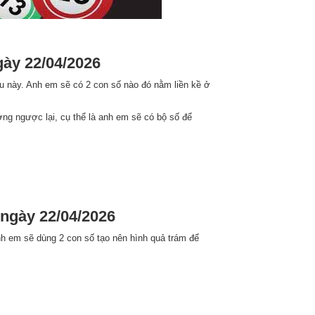
gày 22/04/2026
ều này. Anh em sẽ có 2 con số nào đó nằm liền kề ở
ng ngược lại, cụ thể là anh em sẽ có bộ số để
 ngày 22/04/2026
nh em sẽ dùng 2 con số tạo nên hình quả trám để