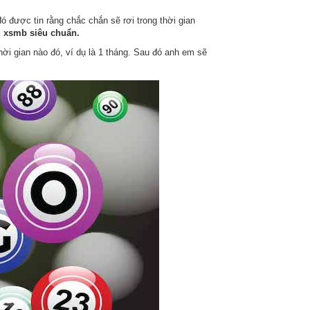
đó được tin rằng chắc chắn sẽ rơi trong thời gian
u xsmb siêu chuẩn.
ời gian nào đó, ví dụ là 1 tháng. Sau đó anh em sẽ