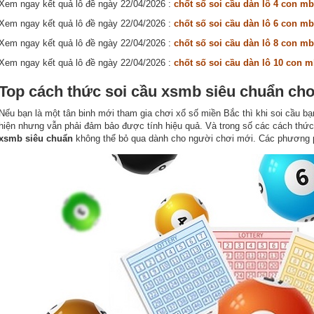
Xem ngay kết quả lô đề ngày 22/04/2026 :
chốt số soi cầu dàn lô 4 con m
Xem ngay kết quả lô đề ngày 22/04/2026 :
chốt số soi cầu dàn lô 6 con m
Xem ngay kết quả lô đề ngày 22/04/2026 :
chốt số soi cầu dàn lô 8 con m
Xem ngay kết quả lô đề ngày 22/04/2026 :
chốt số soi cầu dàn lô 10 con 
Top cách thức soi cầu xsmb siêu chuẩn cho
Nếu bạn là một tân binh mới tham gia chơi xổ số miền Bắc thì khi soi cầu b
hiện nhưng vẫn phải đảm bảo được tính hiệu quả. Và trong số các cách thức
xsmb siêu chuẩn
không thể bỏ qua dành cho người chơi mới. Các phương 