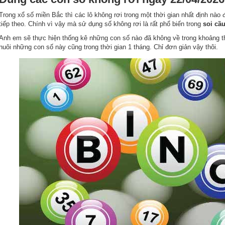
Trong xổ số miền Bắc thì các lô không rơi trong một thời gian nhất định nào 
tiếp theo. Chính vì vậy mà sử dụng số không rơi là rất phổ biến trong
soi cầ
Anh em sẽ thực hiện thống kê những con số nào đã không về trong khoảng th
nuôi những con số này cũng trong thời gian 1 tháng. Chỉ đơn giản vậy thôi.