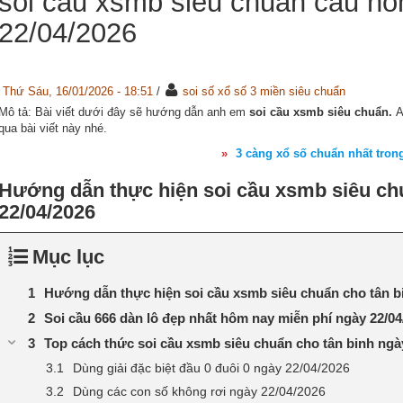
soi cầu xsmb siêu chuẩn cầu hô
22/04/2026
Thứ Sáu, 16/01/2026 - 18:51
/
soi số xổ số 3 miền siêu chuẩn
Mô tả: Bài viết dưới đây sẽ hướng dẫn anh em
soi cầu xsmb siêu chuẩn.
A
qua bài viết này nhé.
»
3 càng xổ số chuẩn nhất tron
Hướng dẫn thực hiện soi cầu xsmb siêu ch
22/04/2026
Mục lục
Hướng dẫn thực hiện soi cầu xsmb siêu chuẩn cho tân b
Soi cầu 666 dàn lô đẹp nhất hôm nay miễn phí ngày 22/04
Top cách thức soi cầu xsmb siêu chuẩn cho tân binh ngà
Dùng giải đặc biệt đầu 0 đuôi 0 ngày 22/04/2026
Dùng các con số không rơi ngày 22/04/2026