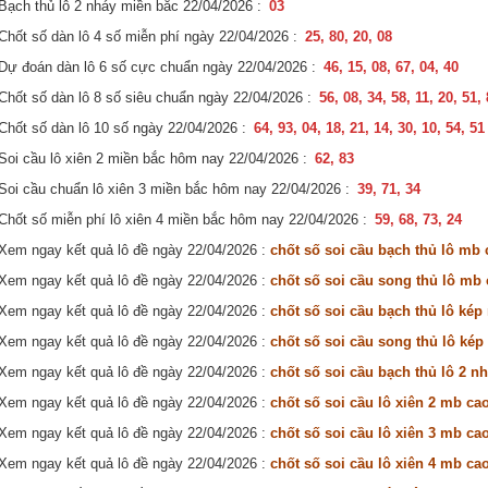
Bạch thủ lô 2 nháy miền bắc 22/04/2026 :
03
Chốt số dàn lô 4 số miễn phí ngày 22/04/2026 :
25, 80, 20, 08
Dự đoán dàn lô 6 số cực chuẩn ngày 22/04/2026 :
46, 15, 08, 67, 04, 40
Chốt số dàn lô 8 số siêu chuẩn ngày 22/04/2026 :
56, 08, 34, 58, 11, 20, 51,
Chốt số dàn lô 10 số ngày 22/04/2026 :
64, 93, 04, 18, 21, 14, 30, 10, 54, 51
Soi cầu lô xiên 2 miền bắc hôm nay 22/04/2026 :
62, 83
Soi cầu chuẩn lô xiên 3 miền bắc hôm nay 22/04/2026 :
39, 71, 34
Chốt số miễn phí lô xiên 4 miền bắc hôm nay 22/04/2026 :
59, 68, 73, 24
Xem ngay kết quả lô đề ngày 22/04/2026 :
chốt số soi cầu bạch thủ lô mb
Xem ngay kết quả lô đề ngày 22/04/2026 :
chốt số soi cầu song thủ lô mb
Xem ngay kết quả lô đề ngày 22/04/2026 :
chốt số soi cầu bạch thủ lô ké
Xem ngay kết quả lô đề ngày 22/04/2026 :
chốt số soi cầu song thủ lô ké
Xem ngay kết quả lô đề ngày 22/04/2026 :
chốt số soi cầu bạch thủ lô 2 n
Xem ngay kết quả lô đề ngày 22/04/2026 :
chốt số soi cầu lô xiên 2 mb ca
Xem ngay kết quả lô đề ngày 22/04/2026 :
chốt số soi cầu lô xiên 3 mb ca
Xem ngay kết quả lô đề ngày 22/04/2026 :
chốt số soi cầu lô xiên 4 mb ca