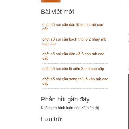
Bài viết mới
chốt số soi cầu dàn lô 8 con mb cao
cấp
chốt số soi cầu bạch thủ lô 2 nháy mb
cao cấp
chốt số soi cầu dàn đề 6 con mb cao
cấp
chốt số soi cầu lô xiên 3 mb cao cấp
chốt số soi cầu song thủ lô kép mb cao
cấp
Phản hồi gần đây
Không có bình luận nào để hiển thị.
Lưu trữ