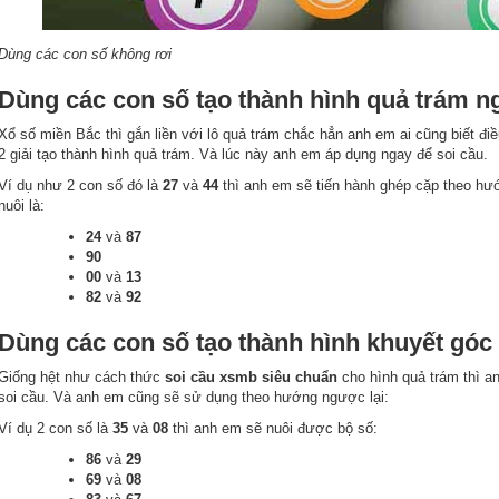
Dùng các con số không rơi
Dùng các con số tạo thành hình quả trám n
Xổ số miền Bắc thì gắn liền với lô quả trám chắc hẳn anh em ai cũng biết đi
2 giải tạo thành hình quả trám. Và lúc này anh em áp dụng ngay để soi cầu.
Ví dụ như 2 con số đó là
27
và
44
thì anh em sẽ tiến hành ghép cặp theo hướ
nuôi là:
24
và
87
90
00
và
13
82
và
92
Dùng các con số tạo thành hình khuyết góc
Giống hệt như cách thức
soi cầu xsmb siêu chuẩn
cho hình quả trám thì a
soi cầu. Và anh em cũng sẽ sử dụng theo hướng ngược lại:
Ví dụ 2 con số là
35
và
08
thì anh em sẽ nuôi được bộ số:
86
và
29
69
và
08