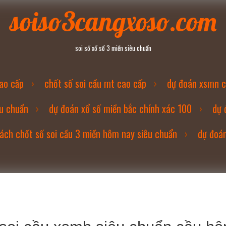
soiso3cangxoso.com
soi số xổ số 3 miền siêu chuẩn
ao cấp
chốt số soi cầu mt cao cấp
dự đoán xsmn c
êu chuẩn
dự đoán xổ số miền bắc chính xác 100
dự 
ách chốt số soi cầu 3 miền hôm nay siêu chuẩn
dự đoá