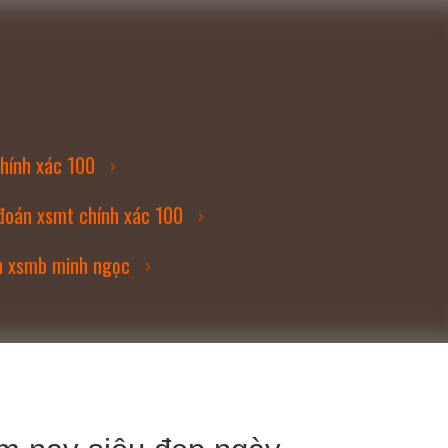
hính xác 100
đoán xsmt chính xác 100
n xsmb minh ngọc