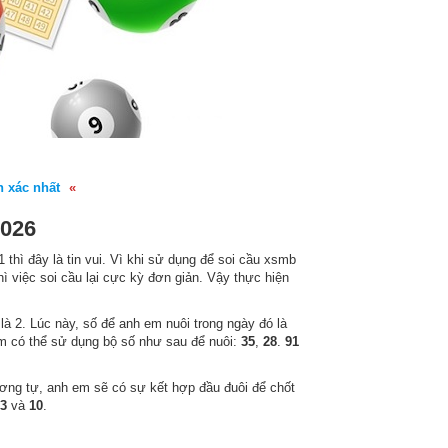
h xác nhất
«
2026
 1 thì đây là tin vui. Vì khi sử dụng để soi cầu xsmb
ì việc soi cầu lại cực kỳ đơn giản. Vậy thực hiện
 là 2. Lúc này, số để anh em nuôi trong ngày đó là
em có thể sử dụng bộ số như sau để nuôi:
35
,
28
.
91
ương tự, anh em sẽ có sự kết hợp đầu đuôi để chốt
73
và
10
.