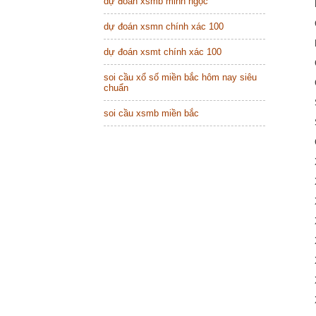
dự đoán xsmb minh ngọc
dự đoán xsmn chính xác 100
dự đoán xsmt chính xác 100
soi cầu xổ số miền bắc hôm nay siêu
chuẩn
soi cầu xsmb miền bắc