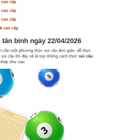
b cao cấp
b cao cấp
b cao cấp
mb cao cấp
 tân binh ngày 22/04/2026
ạn cần một phương thức soi cầu đơn giản, dễ thực
 soi cầu thì đây sẽ là top những cách thức
soi cầu
pháp như sau: