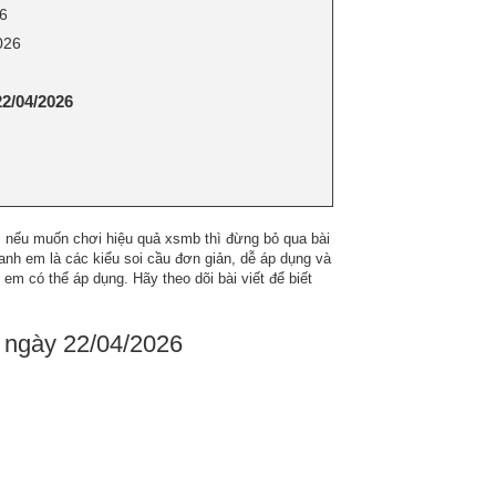
26
026
22/04/2026
 nếu muốn chơi hiệu quả xsmb thì đừng bỏ qua bài
 anh em là các kiểu soi cầu đơn giản, dễ áp dụng và
 em có thể áp dụng. Hãy theo dõi bài viết để biết
í ngày 22/04/2026