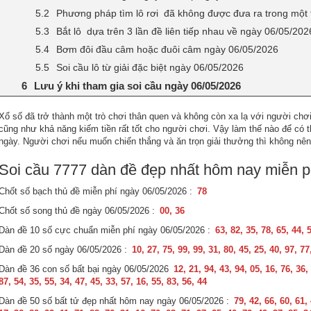
Phương pháp tìm lô rơi đã không được đưa ra trong một
Bắt lô dựa trên 3 lần đề liên tiếp nhau về ngày 06/05/202
Bơm đôi đầu câm hoặc đuôi câm ngày 06/05/2026
Soi cầu lô từ giải đặc biệt ngày 06/05/2026
Lưu ý khi tham gia soi cầu ngày 06/05/2026
Xổ số đã trở thành một trò chơi thân quen và không còn xa lạ với người chơi
cũng như khả năng kiếm tiền rất tốt cho người chơi. Vậy làm thế nào để có 
ngày. Người chơi nếu muốn chiến thắng và ăn trọn giải thưởng thì không nê
Soi cầu 7777 dàn đề đẹp nhất hôm nay miễn p
Chốt số bạch thủ đề miễn phí ngày 06/05/2026 :
78
Chốt số song thủ đề ngày 06/05/2026 :
00, 36
Dàn đề 10 số cực chuẩn miễn phí ngày 06/05/2026 :
63, 82, 35, 78, 65, 44, 
Dàn đề 20 số ngày 06/05/2026 :
10, 27, 75, 99, 99, 31, 80, 45, 25, 40, 97, 77
Dàn đề 36 con số bất bại ngày 06/05/2026
12, 21, 94, 43, 94, 05, 16, 76, 36,
87, 54, 35, 55, 34, 47, 45, 33, 57, 16, 55, 83, 56, 44
Dàn đề 50 số bất tử đẹp nhất hôm nay ngày 06/05/2026 :
79, 42, 66, 60, 61, 