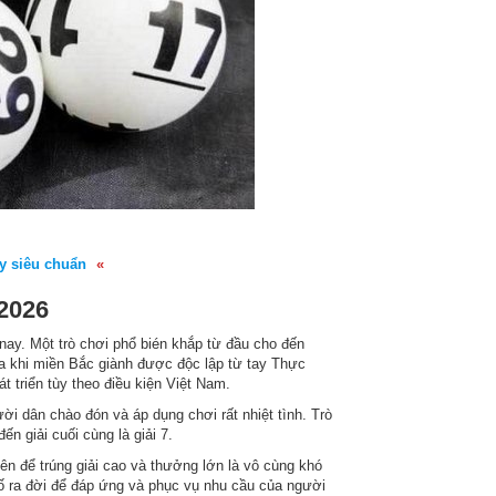
y siêu chuẩn
«
/2026
nay. Một trò chơi phổ bién khắp từ đầu cho đến
a khi miền Bắc giành được độc lập từ tay Thực
t triển tùy theo điều kiện Việt Nam.
ời dân chào đón và áp dụng chơi rất nhiệt tình. Trò
ến giải cuối cùng là giải 7.
ên để trúng giải cao và thưởng lớn là vô cùng khó
số ra đời để đáp ứng và phục vụ nhu cầu của người