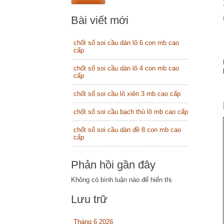
Bài viết mới
chốt số soi cầu dàn lô 6 con mb cao
cấp
chốt số soi cầu dàn lô 4 con mb cao
cấp
chốt số soi cầu lô xiên 3 mb cao cấp
chốt số soi cầu bạch thủ lô mb cao cấp
chốt số soi cầu dàn đề 8 con mb cao
cấp
Phản hồi gần đây
Không có bình luận nào để hiển thị.
Lưu trữ
Tháng 6 2026