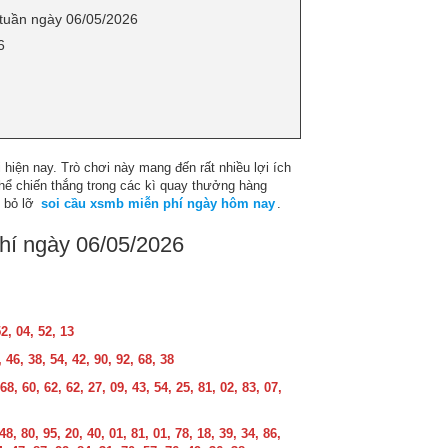
 tuần ngày 06/05/2026
6
 hiện nay. Trò chơi này mang đến rất nhiều lợi ích
thể chiến thắng trong các kì quay thưởng hàng
n bỏ lỡ
soi cầu xsmb miễn phí ngày hôm nay
.
hí ngày 06/05/2026
52, 04, 52, 13
, 46, 38, 54, 42, 90, 92, 68, 38
 68, 60, 62, 62, 27, 09, 43, 54, 25, 81, 02, 83, 07,
48, 80, 95, 20, 40, 01, 81, 01, 78, 18, 39, 34, 86,