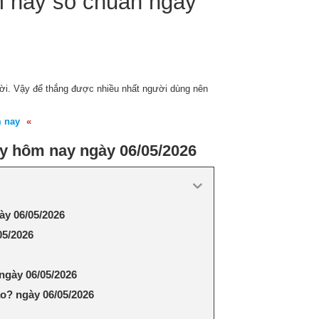
m nay số chuẩn ngày
gười. Vậy để thắng được nhiều nhất người dùng nên
m nay
«
ày hôm nay ngày 06/05/2026
ày 06/05/2026
05/2026
ngày 06/05/2026
o? ngày 06/05/2026