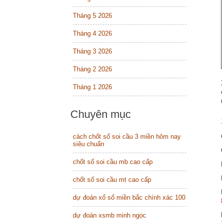
Tháng 5 2026
Tháng 4 2026
Tháng 3 2026
Tháng 2 2026
Tháng 1 2026
Chuyên mục
cách chốt số soi cầu 3 miền hôm nay
siêu chuẩn
chốt số soi cầu mb cao cấp
chốt số soi cầu mt cao cấp
dự đoán xổ số miền bắc chính xác 100
dự đoán xsmb minh ngọc