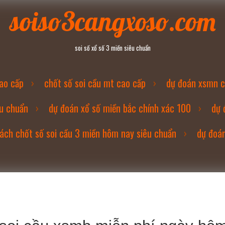
soiso3cangxoso.com
soi số xổ số 3 miền siêu chuẩn
ao cấp
chốt số soi cầu mt cao cấp
dự đoán xsmn c
êu chuẩn
dự đoán xổ số miền bắc chính xác 100
dự 
ách chốt số soi cầu 3 miền hôm nay siêu chuẩn
dự đoá