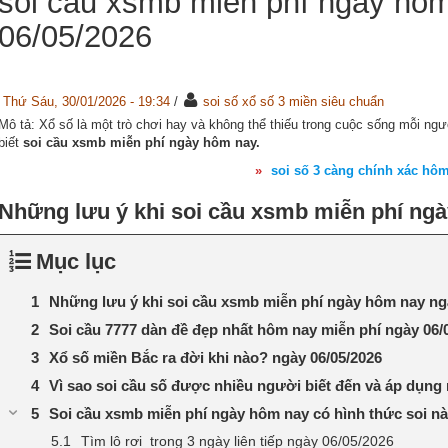
soi cầu xsmb miễn phí ngày hô
06/05/2026
Thứ Sáu, 30/01/2026 - 19:34
/
soi số xổ số 3 miền siêu chuẩn
Mô tả: Xổ số là một trò chơi hay và không thể thiếu trong cuộc sống mỗi n
biết
soi cầu xsmb miễn phí ngày hôm nay.
»
soi số 3 càng chính xác hô
Những lưu ý khi soi cầu xsmb miễn phí ng
Mục lục
Những lưu ý khi soi cầu xsmb miễn phí ngày hôm nay ng
Soi cầu 7777 dàn đề đẹp nhất hôm nay miễn phí ngày 06/
Xổ số miền Bắc ra đời khi nào? ngày 06/05/2026
Vì sao soi cầu số được nhiều người biết đến và áp dụng 
Soi cầu xsmb miễn phí ngày hôm nay có hình thức soi nà
Tìm lô rơi trong 3 ngày liên tiếp ngày 06/05/2026