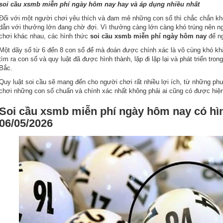
soi cầu xsmb miễn phí ngày hôm nay hay và áp dụng nhiều nhất
Đối với một người chơi yêu thích và đam mê những con số thì chắc chắn khô
dẫn với thưởng lớn đang chờ đợi. Vì thưởng càng lớn càng khó trúng nên 
chơi khác nhau, các hình thức
soi cầu xsmb miễn phí ngày hôm nay
để ng
Một dãy số từ 6 đến 8 con số để mà đoán được chính xác là vô cùng khó kh
tìm ra con số và quy luật đã được hình thành, lặp đi lặp lại và phát triển tr
Bắc.
Quy luật soi cầu sẽ mang đến cho người chơi rất nhiều lợi ích, từ những p
chơi những con số chuẩn và chính xác nhất không phải ai cũng có được hiệ
Soi cầu xsmb miễn phí ngày hôm nay có hì
06/05/2026