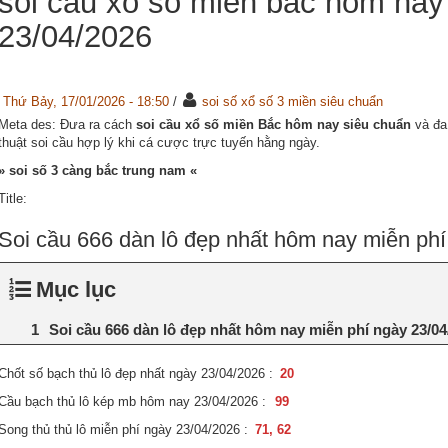
soi cầu xổ số miền bắc hôm nay
23/04/2026
Thứ Bảy, 17/01/2026 - 18:50
/
soi số xổ số 3 miền siêu chuẩn
Meta des: Đưa ra cách
soi cầu xổ số miền Bắc hôm nay siêu chuẩn
và đa
thuật soi cầu hợp lý khi cá cược trực tuyến hằng ngày.
» soi số 3 càng bắc trung nam «
Title:
Soi cầu 666 dàn lô đẹp nhất hôm nay miễn ph
Mục lục
Soi cầu 666 dàn lô đẹp nhất hôm nay miễn phí ngày 23/04
Chốt số bạch thủ lô đẹp nhất ngày 23/04/2026 :
20
Cầu bạch thủ lô kép mb hôm nay 23/04/2026 :
99
Song thủ thủ lô miễn phí ngày 23/04/2026 :
71, 62