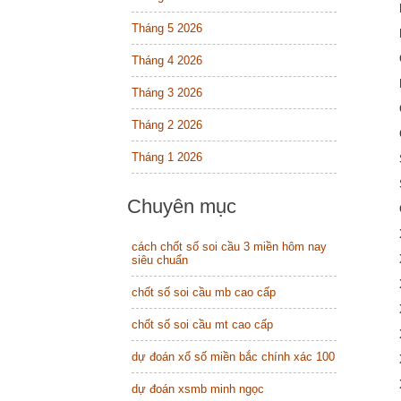
Tháng 5 2026
Tháng 4 2026
Tháng 3 2026
Tháng 2 2026
Tháng 1 2026
Chuyên mục
cách chốt số soi cầu 3 miền hôm nay
siêu chuẩn
chốt số soi cầu mb cao cấp
chốt số soi cầu mt cao cấp
dự đoán xổ số miền bắc chính xác 100
dự đoán xsmb minh ngọc