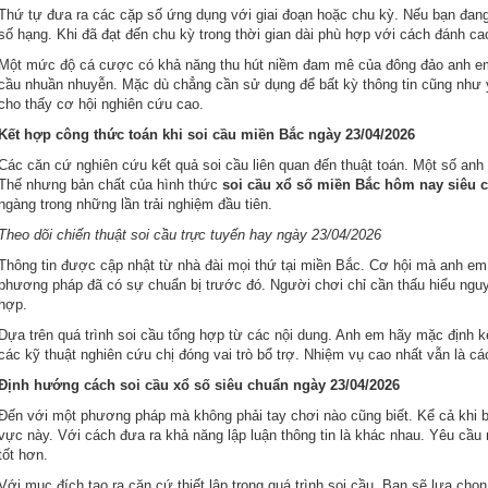
Thứ tự đưa ra các cặp số ứng dụng với giai đoạn hoặc chu kỳ. Nếu bạn đang 
số hạng. Khi đã đạt đến chu kỳ trong thời gian dài phù hợp với cách đánh c
Một mức độ cá cược có khả năng thu hút niềm đam mê của đông đảo anh em.
cầu nhuần nhuyễn. Mặc dù chẳng cần sử dụng để bất kỳ thông tin cũng như y
cho thấy cơ hội nghiên cứu cao.
Kết hợp công thức toán khi soi cầu miền Bắc ngày 23/04/2026
Các căn cứ nghiên cứu kết quả soi cầu liên quan đến thuật toán. Một số an
Thế nhưng bản chất của hình thức
soi cầu xổ số miền Bắc hôm nay siêu 
ngàng trong những lần trải nghiệm đầu tiên.
Theo dõi chiến thuật soi cầu trực tuyến hay ngày 23/04/2026
Thông tin được cập nhật từ nhà đài mọi thứ tại miền Bắc. Cơ hội mà anh em q
phương pháp đã có sự chuẩn bị trước đó. Người chơi chỉ cần thấu hiểu nguyê
hợp.
Dựa trên quá trình soi cầu tổng hợp từ các nội dung. Anh em hãy mặc định 
các kỹ thuật nghiên cứu chị đóng vai trò bổ trợ. Nhiệm vụ cao nhất vẫn là c
Định hướng cách soi cầu xổ số siêu chuẩn ngày 23/04/2026
Đến với một phương pháp mà không phải tay chơi nào cũng biết. Kể cả khi bạn
vực này. Với cách đưa ra khả năng lập luận thông tin là khác nhau. Yêu cầu
tốt hơn.
Với mục đích tạo ra căn cứ thiết lập trong quá trình soi cầu. Bạn sẽ lựa chọ