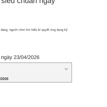
 siêu chuẩn ngày
 dạng, người chơi tìm hiểu bí quyết ứng dụng kỹ
í ngày 23/04/2026
/2026