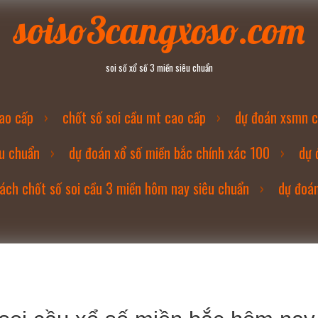
soiso3cangxoso.com
soi số xổ số 3 miền siêu chuẩn
ao cấp
chốt số soi cầu mt cao cấp
dự đoán xsmn c
êu chuẩn
dự đoán xổ số miền bắc chính xác 100
dự 
ách chốt số soi cầu 3 miền hôm nay siêu chuẩn
dự đoá