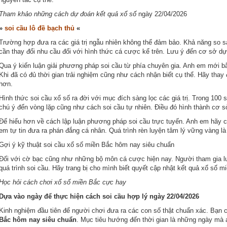
Tham khảo những cách dự đoán kết quả xổ số
ngày 22/04/2026
»
soi cầu lô đề bạch thủ
«
Trường hợp đưa ra các giá trị ngẫu nhiên không thể đảm bảo. Khả năng so 
cần thay đổi nhu cầu đối với hình thức cá cược kể trên. Lưu ý đến cơ sở dự
Qua ý kiến luận giải phương pháp soi cầu từ phía chuyên gia. Anh em mới bắ
Khi đã có đủ thời gian trải nghiệm cũng như cách nhận biết cụ thể. Hãy th
hơn.
Hình thức soi cầu xổ số ra đời với mục đích sàng lọc các giá trị. Trong 10
chú ý đến vòng lặp cũng như cách soi cầu tự nhiên. Điều đó hình thành cơ sở
Để hiểu hơn về cách lập luận phương pháp soi cầu trực tuyến. Anh em hãy 
em tự tin đưa ra phán đắng cá nhân. Quá trình rèn luyện tâm lý vững vàng là
Gợi ý kỹ thuật soi cầu xổ số miền Bắc hôm nay siêu chuẩn
Đối với cờ bạc cũng như những bộ môn cá cược hiện nay. Người tham gia l
quá trình soi cầu. Hãy trang bị cho mình biết quyết cập nhật kết quả xổ số 
Học hỏi cách chơi xổ số miền Bắc cực hay
Dựa vào ngày để thực hiện cách soi cầu hợp lý ngày 22/04/2026
Kinh nghiệm đầu tiên để người chơi đưa ra các con số thật chuẩn xác. Bạn
Bắc hôm nay siêu chuẩn
. Mục tiêu hướng đến thời gian là những ngày mà 