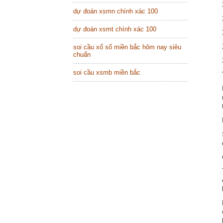
dự đoán xsmn chính xác 100
dự đoán xsmt chính xác 100
soi cầu xổ số miền bắc hôm nay siêu
chuẩn
soi cầu xsmb miền bắc