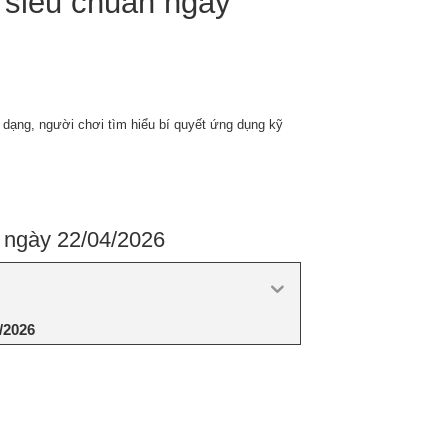
 siêu chuẩn ngày
 dạng, người chơi tìm hiểu bí quyết ứng dụng kỹ
í ngày 22/04/2026
/2026