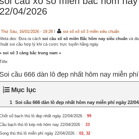
soi cầu xổ số miền bắc hôm nay
22/04/2026
Thứ Sáu, 16/01/2026 - 19:28
/
soi số xổ số 3 miền siêu chuẩn
Meta des: Đưa ra cách
soi cầu xổ số miền Bắc hôm nay siêu chuẩn
và đa
thuật soi cầu hợp lý khi cá cược trực tuyến hằng ngày.
» soi số 3 càng bắc trung nam «
Title:
Soi cầu 666 dàn lô đẹp nhất hôm nay miễn ph
Mục lục
Soi cầu 666 dàn lô đẹp nhất hôm nay miễn phí ngày 22/04
Chốt số bạch thủ lô đẹp nhất ngày 22/04/2026 :
99
Cầu bạch thủ lô kép mb hôm nay 22/04/2026 :
33
Song thủ thủ lô miễn phí ngày 22/04/2026 :
02, 32