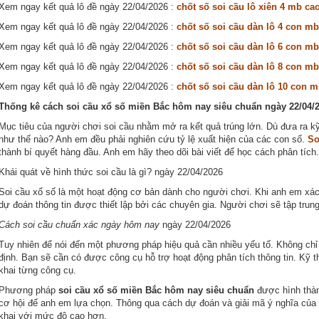
Xem ngay kết quả lô đề ngày 22/04/2026 :
chốt số soi cầu lô xiên 4 mb ca
Xem ngay kết quả lô đề ngày 22/04/2026 :
chốt số soi cầu dàn lô 4 con m
Xem ngay kết quả lô đề ngày 22/04/2026 :
chốt số soi cầu dàn lô 6 con m
Xem ngay kết quả lô đề ngày 22/04/2026 :
chốt số soi cầu dàn lô 8 con m
Xem ngay kết quả lô đề ngày 22/04/2026 :
chốt số soi cầu dàn lô 10 con 
Thống kê cách soi cầu xổ số miền Bắc hôm nay siêu chuẩn ngày 22/04/
Mục tiêu của người chơi soi cầu nhằm mở ra kết quả trúng lớn. Dù đưa ra k
như thế nào? Anh em đều phải nghiên cứu tỷ lệ xuất hiện của các con số.
So
thành bí quyết hàng đầu. Anh em hãy theo dõi bài viết để học cách phân tích
Khái quát về hình thức soi cầu là gì? ngày 22/04/2026
Soi cầu xổ số là một hoạt động cơ bản dành cho người chơi. Khi anh em xác
dự đoán thông tin được thiết lập bởi các chuyên gia. Người chơi sẽ tập tru
Cách soi cầu chuẩn xác ngày hôm nay
ngày 22/04/2026
Tuy nhiên để nói đến một phương pháp hiệu quả cần nhiều yếu tố. Không ch
định. Bạn sẽ cần có được công cụ hỗ trợ hoạt động phân tích thông tin. Kỹ t
khai từng công cụ.
Phương pháp
soi cầu xổ số miền Bắc hôm nay siêu chuẩn
được hình thành
cơ hội để anh em lựa chọn. Thông qua cách dự đoán và giải mã ý nghĩa của 
khai với mức độ cao hơn.