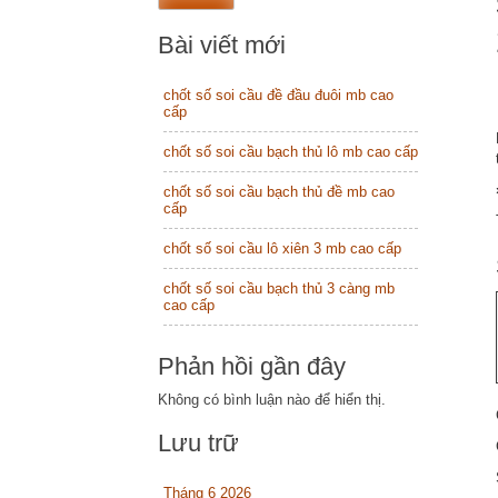
Bài viết mới
chốt số soi cầu đề đầu đuôi mb cao
cấp
chốt số soi cầu bạch thủ lô mb cao cấp
chốt số soi cầu bạch thủ đề mb cao
cấp
chốt số soi cầu lô xiên 3 mb cao cấp
chốt số soi cầu bạch thủ 3 càng mb
cao cấp
Phản hồi gần đây
Không có bình luận nào để hiển thị.
Lưu trữ
Tháng 6 2026