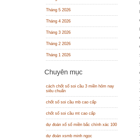
Tháng 5 2026
Tháng 4 2026
Tháng 3 2026
Tháng 2 2026
Tháng 1 2026
Chuyên mục
cách chốt số soi cầu 3 miền hôm nay
siêu chuẩn
chốt số soi cầu mb cao cấp
chốt số soi cầu mt cao cấp
dự đoán xổ số miền bắc chính xác 100
dự đoán xsmb minh ngọc