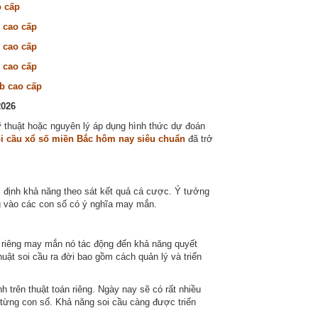
o cấp
b cao cấp
b cao cấp
b cao cấp
mb cao cấp
2026
ỹ thuật hoặc nguyên lý áp dụng hình thức dự đoán
i cầu xổ số miền Bắc hôm nay siêu chuẩn
đã trở
.
 định khả năng theo sát kết quả cá cược. Ý tưởng
ng vào các con số có ý nghĩa may mắn.
ỉ riêng may mắn nó tác động đến khả năng quyết
huật soi cầu ra đời bao gồm cách quản lý và triển
 trên thuật toán riêng. Ngày nay sẽ có rất nhiều
từng con số. Khả năng soi cầu càng được triển