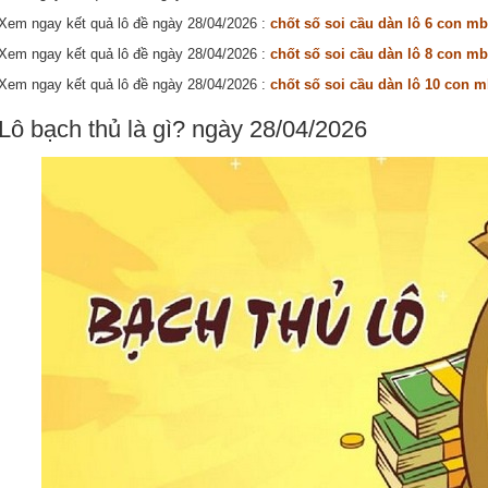
Xem ngay kết quả lô đề ngày 28/04/2026 :
chốt số soi cầu dàn lô 6 con m
Xem ngay kết quả lô đề ngày 28/04/2026 :
chốt số soi cầu dàn lô 8 con m
Xem ngay kết quả lô đề ngày 28/04/2026 :
chốt số soi cầu dàn lô 10 con 
Lô bạch thủ là gì? ngày 28/04/2026