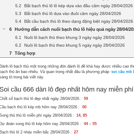
Bắt bạch thủ lô lô kép dựa vào đầu câm ngày 28/04/2026
Bắt bạch thủ lô dựa vào đuôi câm ngày 28/04/2026
Bắt cầu bạch thủ lô theo dạng đặng biệt ngày 28/04/2026
Hướng dẫn cách nuôi bạch thủ lô hiệu quả ngày 28/04/20
Nuôi lô bạch thủ theo khung 3 ngày ngày 28/04/2026
Nuôi lô bạch thủ theo khung 5 ngày ngày 28/04/2026
Tổng hợp
Đánh lô bạch thủ một trong những đón đánh lô đề khá hay được nhiều cao thủ
bạch thủ ăn bao nhiêu. Và quan trọng nhất đâu là phương pháp
soi cầu mb l
sáng tỏ trong bài viết này.
Soi cầu 666 dàn lô đẹp nhất hôm nay miễn ph
Chốt số bạch thủ lô đẹp nhất ngày 28/04/2026 :
59
Cầu bạch thủ lô kép mb hôm nay 28/04/2026 :
00
Song thủ thủ lô miễn phí ngày 28/04/2026 :
14, 85
Dự đoán song thủ lô kép hôm nay 28/04/2026 :
44 – 55
Bạch thủ lô 2 nháy miền bắc 28/04/2026 :
27