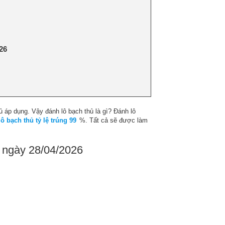
26
 áp dụng. Vậy đánh lô bạch thủ là gì? Đánh lô
ô bạch thủ tỷ lệ trúng 99
%. Tất cả sẽ được làm
í ngày 28/04/2026