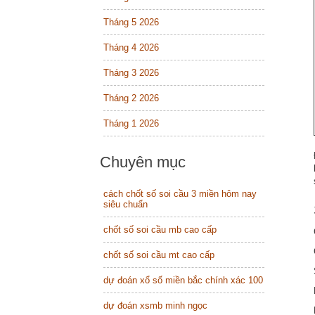
Tháng 5 2026
Tháng 4 2026
Tháng 3 2026
Tháng 2 2026
Tháng 1 2026
Chuyên mục
cách chốt số soi cầu 3 miền hôm nay
siêu chuẩn
chốt số soi cầu mb cao cấp
chốt số soi cầu mt cao cấp
dự đoán xổ số miền bắc chính xác 100
dự đoán xsmb minh ngọc