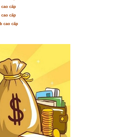
b cao cấp
b cao cấp
mb cao cấp