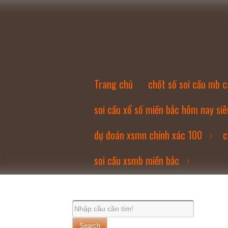
Skip
to
content
Trang chủ
chốt số soi cầu mb c
soi cầu xổ số miền bắc hôm nay si
dự đoán xsmn chính xác 100
c
soi cầu xsmb miền bắc
Search