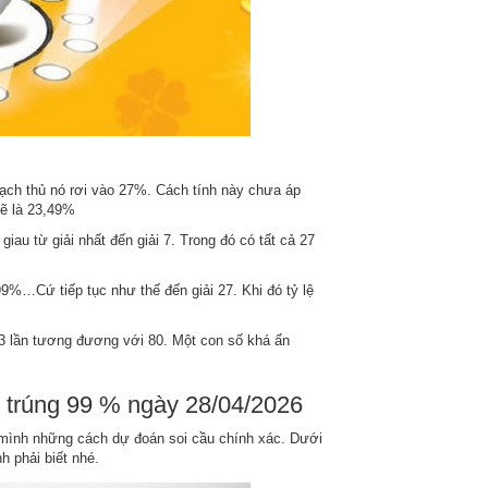
 bạch thủ nó rơi vào 27%. Cách tính này chưa áp
sẽ là 23,49%
au từ giải nhất đến giải 7. Trong đó có tất cả 27
99%…Cứ tiếp tục như thế đến giải 27. Khi đó tỷ lệ
p 3 lần tương đương với 80. Một con số khá ấn
ệ trúng 99 % ngày 28/04/2026
o mình những cách dự đoán soi cầu chính xác. Dưới
h phải biết nhé.