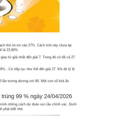
 bạch thủ nó rơi vào 27%. Cách tính này chưa áp
sẽ là 23,80%
au từ giải nhất đến giải 7. Trong đó có tất cả 27
99%…Cứ tiếp tục như thế đến giải 27. Khi đó tỷ lệ
p 3 lần tương đương với 80. Một con số khá ấn
ệ trúng 99 % ngày 24/04/2026
o mình những cách dự đoán soi cầu chính xác. Dưới
h phải biết nhé.