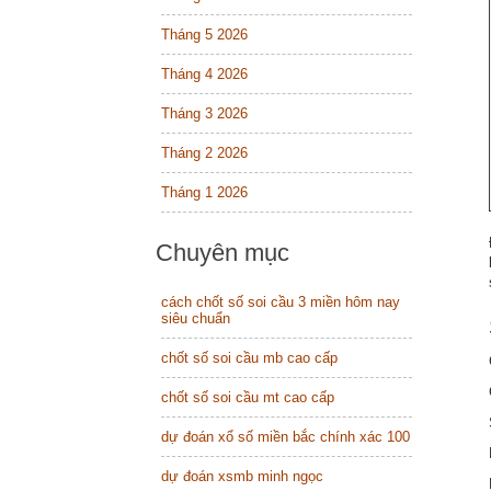
Tháng 5 2026
Tháng 4 2026
Tháng 3 2026
Tháng 2 2026
Tháng 1 2026
Chuyên mục
cách chốt số soi cầu 3 miền hôm nay
siêu chuẩn
chốt số soi cầu mb cao cấp
chốt số soi cầu mt cao cấp
dự đoán xổ số miền bắc chính xác 100
dự đoán xsmb minh ngọc