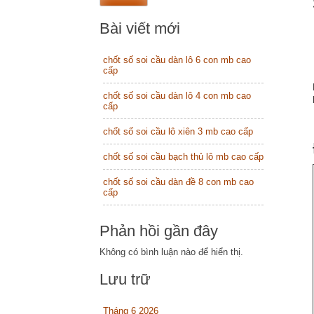
Bài viết mới
chốt số soi cầu dàn lô 6 con mb cao
cấp
chốt số soi cầu dàn lô 4 con mb cao
cấp
chốt số soi cầu lô xiên 3 mb cao cấp
chốt số soi cầu bạch thủ lô mb cao cấp
chốt số soi cầu dàn đề 8 con mb cao
cấp
Phản hồi gần đây
Không có bình luận nào để hiển thị.
Lưu trữ
Tháng 6 2026