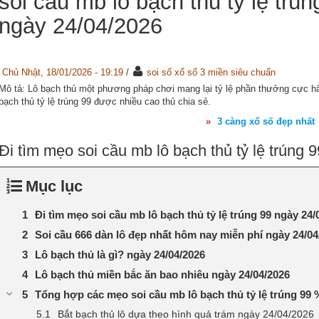
soi cầu mb lô bạch thủ tỷ lệ trú
ngày 24/04/2026
Chủ Nhật, 18/01/2026 - 19:19
/
soi số xổ số 3 miền siêu chuẩn
Mô tả: Lô bạch thủ một phương pháp chơi mang lại tỷ lệ phần thưởng cực h
bạch thủ tỷ lệ trúng 99 được nhiều cao thủ chia sẻ.
»
3 càng xổ số đẹp nhất
Đi tìm mẹo soi cầu mb lô bạch thủ tỷ lệ trúng
Mục lục
Đi tìm mẹo soi cầu mb lô bạch thủ tỷ lệ trúng 99 ngày 24/
Soi cầu 666 dàn lô đẹp nhất hôm nay miễn phí ngày 24/04
Lô bạch thủ là gì? ngày 24/04/2026
Lô bạch thủ miền bắc ăn bao nhiêu ngày 24/04/2026
Tổng hợp các mẹo soi cầu mb lô bạch thủ tỷ lệ trúng 99 
Bắt bạch thủ lô dựa theo hình quả trám ngày 24/04/2026