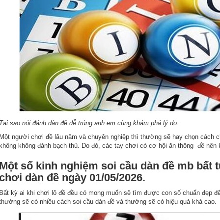
Tại sao nói đánh dàn đề dễ trúng anh em cùng khám phá lý do.
Một người chơi đề lâu năm và chuyên nghiệp thì thường sẽ hay chọn cách c
không không đánh bạch thủ. Do đó, các tay chơi có cơ hội ăn thông đề nên k
Một số kinh nghiệm soi cầu dàn đề mb bất t
chơi dàn đề ngày 01/05/2026.
Bất kỳ ai khi chơi lô đề đều có mong muốn sẽ tìm được con số chuẩn đẹp để
thường sẽ có nhiều cách soi cầu dàn đề và thường sẽ có hiệu quả khá cao.