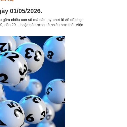
gày 01/05/2026.
o gồm nhiều con số mà các tay chơi lô đề sẽ chọn
 10, dàn 20… hoặc số lượng sẽ nhiều hơn thế. Việc