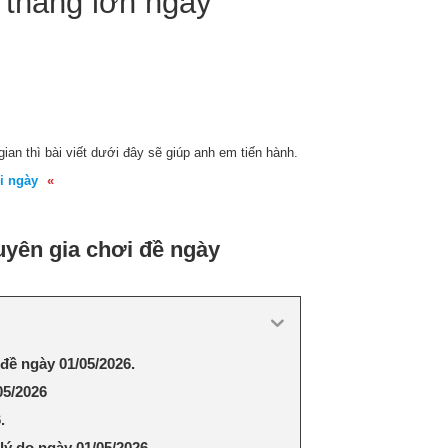
à thắng lớn ngày
ian thì bài viết dưới đây sẽ giúp anh em tiến hành.
i ngày
«
uyên gia chơi đề ngày
đề ngày 01/05/2026.
05/2026
.
ý do ngày 01/05/2026.