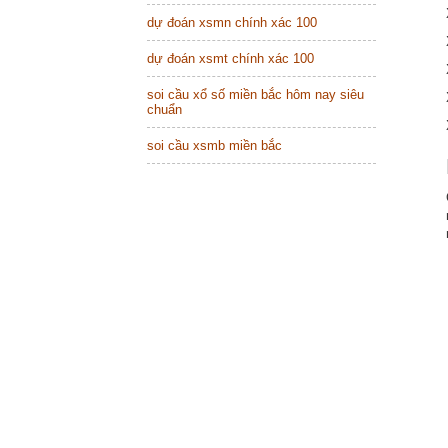
dự đoán xsmn chính xác 100
dự đoán xsmt chính xác 100
soi cầu xổ số miền bắc hôm nay siêu
chuẩn
soi cầu xsmb miền bắc