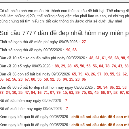
Có rất nhiều anh em muốn trở thành cao thủ soi cầu đề bất bại. Thế nhưng đ
phải làm những gì?Cụ thể những công việc cần phải làm ra sao, có những p
cùng chúng tôi tìm hiểu chi tiết các thông tin được chia sẻ dưới đây nhé!
Soi cầu 7777 dàn đề đẹp nhất hôm nay miễn p
Chốt số bạch thủ đề miễn phí ngày 09/05/2026 :
27
Chốt số song thủ đề ngày 09/05/2026 :
90, 63
Dàn đề 10 số cực chuẩn miễn phí ngày 09/05/2026 :
48, 61, 61, 98, 68, 98, 
Dàn đề 20 số ngày 09/05/2026 :
88, 29, 28, 45, 50, 53, 56, 04, 78, 74, 43, 38
Dàn đề 36 con số bất bại ngày 09/05/2026
65, 79, 43, 26, 97, 09, 55, 92, 62,
06, 62, 56, 23, 67, 80, 55, 58, 92, 35, 04, 15, 23, 06
Dàn đề 50 số bất tử đẹp nhất hôm nay ngày 09/05/2026 :
20, 94, 86, 21, 53, 
27, 24, 10, 35, 47, 84, 16, 71, 07, 79, 15, 63, 89, 75, 05, 45, 66, 87, 52, 97, 6
Số đề đầu hôm nay ngày 09/05/2026 :
7
Số đề đuôi hôm nay ngày 09/05/2026 :
7
Xem ngay kết quả lô đề ngày 09/05/2026 :
chốt số soi cầu dàn đề 4 con m
Xem ngay kết quả lô đề ngày 09/05/2026 :
chốt số soi cầu dàn đề 6 con m