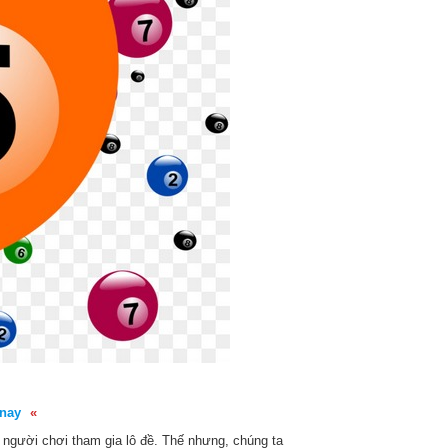
 nay
«
g người chơi tham gia lô đề. Thế nhưng, chúng ta