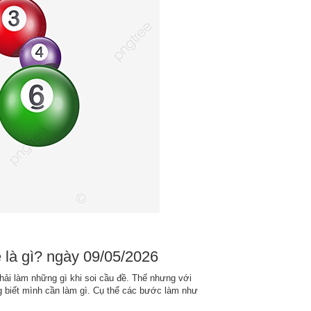
ề là gì? ngày 09/05/2026
hải làm những gì khi soi cầu đề. Thế nhưng với
 biết mình cần làm gì. Cụ thể các bước làm như