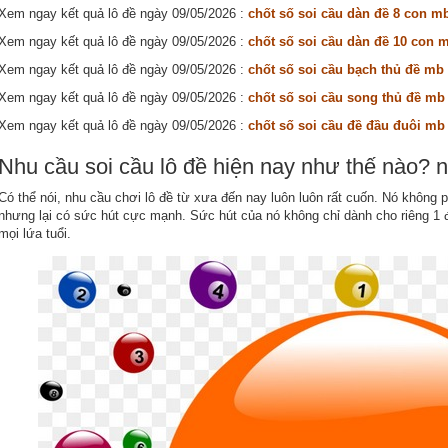
Xem ngay kết quả lô đề ngày 09/05/2026 :
chốt số soi cầu dàn đề 8 con m
Xem ngay kết quả lô đề ngày 09/05/2026 :
chốt số soi cầu dàn đề 10 con 
Xem ngay kết quả lô đề ngày 09/05/2026 :
chốt số soi cầu bạch thủ đề mb
Xem ngay kết quả lô đề ngày 09/05/2026 :
chốt số soi cầu song thủ đề mb
Xem ngay kết quả lô đề ngày 09/05/2026 :
chốt số soi cầu đề đầu đuôi mb
Nhu cầu soi cầu lô đề hiện nay như thế nào? 
Có thể nói, nhu cầu chơi lô đề từ xưa đến nay luôn luôn rất cuốn. Nó không p
nhưng lại có sức hút cực mạnh. Sức hút của nó không chỉ dành cho riêng 1 
mọi lứa tuổi.