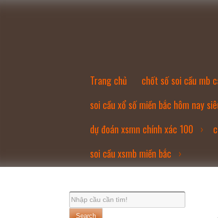
Skip
to
content
Trang chủ
chốt số soi cầu mb c
soi cầu xổ số miền bắc hôm nay si
dự đoán xsmn chính xác 100
c
soi cầu xsmb miền bắc
Search