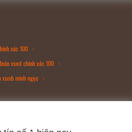
hính xác 100
đoán xsmt chính xác 100
n xsmb minh ngọc