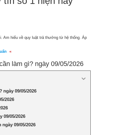
 tín số 1 hiện nay
i. Am hiểu về quy luật trả thưởng từ hệ thống. Áp
huẩn
«
 cần làm gì? ngày 09/05/2026
ì? ngày 09/05/2026
05/2026
2026
ày 09/05/2026
n ngày 09/05/2026