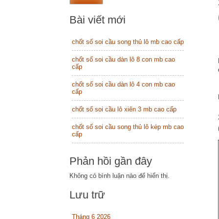
Bài viết mới
chốt số soi cầu song thủ lô mb cao cấp
chốt số soi cầu dàn lô 8 con mb cao
cấp
chốt số soi cầu dàn lô 4 con mb cao
cấp
chốt số soi cầu lô xiên 3 mb cao cấp
chốt số soi cầu song thủ lô kép mb cao
cấp
Phản hồi gần đây
Không có bình luận nào để hiển thị.
Lưu trữ
Tháng 6 2026