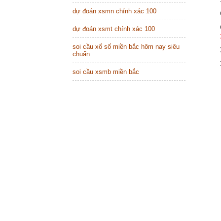
dự đoán xsmn chính xác 100
dự đoán xsmt chính xác 100
soi cầu xổ số miền bắc hôm nay siêu
chuẩn
soi cầu xsmb miền bắc