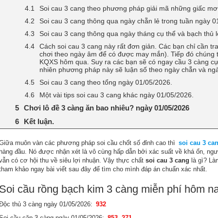
Soi cau 3 cang theo phương pháp giải mã những giấc mơ
Soi cau 3 cang thông qua ngày chẵn lẻ trong tuần ngày 0
Soi cau 3 cang thông qua ngày tháng cụ thể và bạch thủ 
Cách soi cau 3 cang này rất đơn giản. Các bạn chỉ cần t
chơi theo ngày âm để có được may mắn). Tiếp đó chúng ta
KQXS hôm qua. Suy ra các bạn sẽ có ngay cầu 3 càng cự
nhiên phương pháp này sẽ luận số theo ngày chẵn và ngày
Soi cau 3 cang theo tổng ngày 01/05/2026.
Một vài tips soi cau 3 cang khác ngày 01/05/2026.
Chơi lô đề 3 càng ăn bao nhiêu? ngày 01/05/2026
Kết luận.
Giữa muôn vàn các phương pháp soi cầu chốt số đỉnh cao thì
soi cau 3 ca
hàng đầu. Nó được nhận xét là vô cùng hấp dẫn bởi xác suất về khá ổn, ng
vẫn có cơ hội thu về siêu lợi nhuận. Vậy thực chất
soi cau 3 cang
là gì? L
tham khảo ngay bài viết sau đây để tìm cho mình đáp án chuẩn xác nhất.
Soi cầu rồng bạch kim 3 càng miễn phí hôm n
Độc thủ 3 càng ngày 01/05/2026:
932
Soi cầu cặp 3 càng ngày 01/05/2026:
853, 271