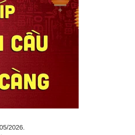
/05/2026.