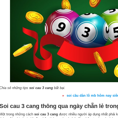
Chia sẻ những tips
soi cau 3 cang
bất bại.
»
soi cầu dàn lô mb hôm nay siê
Soi cau 3 cang thông qua ngày chẵn lẻ tron
Một trong những cách
soi cau 3 cang
được nhiều người áp dụng nhất phải k