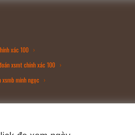
hính xác 100
đoán xsmt chính xác 100
n xsmb minh ngọc