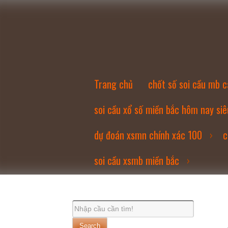
Skip
to
content
Trang chủ
chốt số soi cầu mb c
soi cầu xổ số miền bắc hôm nay si
dự đoán xsmn chính xác 100
c
soi cầu xsmb miền bắc
Search