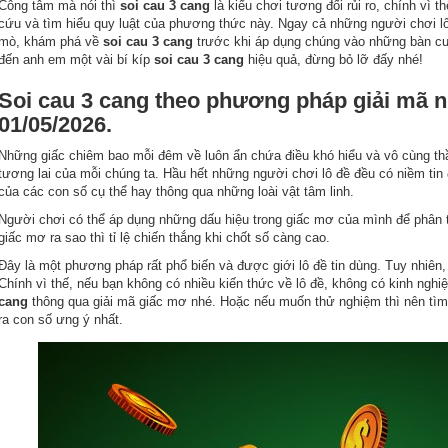
Công tâm mà nói thì
soi cau 3 cang
là kiểu chơi tương đối rủi ro, chính vì 
cứu và tìm hiểu quy luật của phương thức này. Ngay cả những người chơi l
mò, khám phá về
soi cau 3 cang
trước khi áp dụng chúng vào những bàn cư
đến anh em một vài bí kíp
soi cau 3 cang
hiệu quả, đừng bỏ lỡ đấy nhé!
Soi cau 3 cang theo phương pháp giải mã 
01/05/2026.
Những giấc chiêm bao mỗi đêm về luôn ẩn chứa điều khó hiểu và vô cùng thầ
tương lai của mỗi chúng ta. Hầu hết những người chơi lô đề đều có niềm tin 
của các con số cụ thể hay thông qua những loài vật tâm linh.
Người chơi có thể áp dụng những dấu hiệu trong giấc mơ của mình để phân 
giấc mơ ra sao thì tỉ lệ chiến thắng khi chốt số càng cao.
Đây là một phương pháp rất phổ biến và được giới lô đề tin dùng. Tuy nhiên
Chính vì thế, nếu bạn không có nhiều kiến thức về lô đề, không có kinh nghi
cang
thông qua giải mã giấc mơ nhé. Hoặc nếu muốn thử nghiệm thì nên tì
ra con số ưng ý nhất.