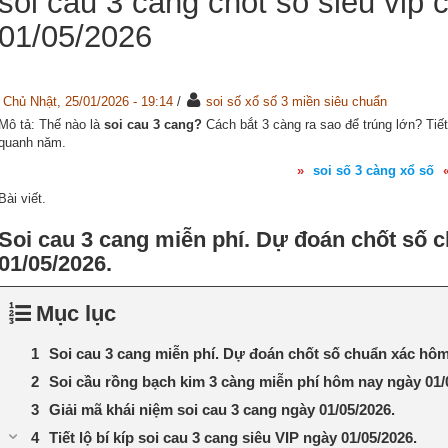
soi cau 3 cang chot so sieu vip 
01/05/2026
Chủ Nhật, 25/01/2026 - 19:14
/
soi số xổ số 3 miền siêu chuẩn
Mô tả: Thế nào là
soi cau 3 cang?
Cách bắt 3 càng ra sao để trúng lớn? Tiế
quanh năm.
»
soi số 3 càng xổ số
Bài viết.
Soi cau 3 cang miễn phí. Dự đoán chốt số 
01/05/2026.
Mục lục
Soi cau 3 cang miễn phí. Dự đoán chốt số chuẩn xác hôm
Soi cầu rồng bạch kim 3 càng miễn phí hôm nay ngày 01/
Giải mã khái niệm soi cau 3 cang ngày 01/05/2026.
Tiết lộ bí kíp soi cau 3 cang siêu VIP ngày 01/05/2026.