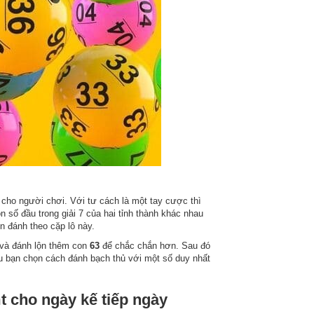
 cho người chơi. Với tư cách là một tay cược thì
n số đầu trong giải 7 của hai tỉnh thành khác nhau
n đánh theo cặp lô này.
và đánh lộn thêm con
63
để chắc chắn hơn. Sau đó
nếu bạn chọn cách đánh bạch thủ với một số duy nhất
 cho ngày kế tiếp ngày