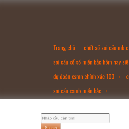
Skip
to
content
Trang chủ
chốt số soi cầu mb c
soi cầu xổ số miền bắc hôm nay si
dự đoán xsmn chính xác 100
c
soi cầu xsmb miền bắc
Search