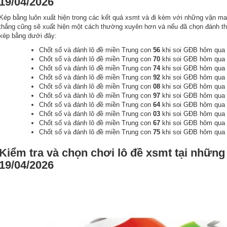
19/04/2026
Kép bằng luôn xuất hiện trong các kết quả xsmt và đi kèm với những vận may
thắng cũng sẽ xuất hiện một cách thường xuyên hơn và nếu đã chọn đánh th
kép bằng dưới đây:
Chốt số và đánh lô đề miền Trung con
56
khi soi GĐB hôm qua
Chốt số và đánh lô đề miền Trung con
70
khi soi GĐB hôm qua
Chốt số và đánh lô đề miền Trung con
74
khi soi GĐB hôm qua
Chốt số và đánh lô đề miền Trung con
92
khi soi GĐB hôm qua
Chốt số và đánh lô đề miền Trung con
08
khi soi GĐB hôm qua
Chốt số và đánh lô đề miền Trung con
97
khi soi GĐB hôm qua
Chốt số và đánh lô đề miền Trung con
64
khi soi GĐB hôm qua
Chốt số và đánh lô đề miền Trung con
03
khi soi GĐB hôm qua
Chốt số và đánh lô đề miền Trung con
67
khi soi GĐB hôm qua
Chốt số và đánh lô đề miền Trung con
75
khi soi GĐB hôm qua
Kiểm tra và chọn chơi lô đề xsmt tại những
19/04/2026