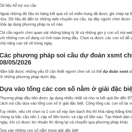
Dữ liệu hỗ trợ soi cầu
Ngoài những dữ liệu từ bảng kết quả xổ số miền trung đã được ghi chép lại thì
nữa. Dữ liệu đó đến từ những web chuyên soi cầu, tại đây người chơi được
phải áp dụng phương pháp ra số nào.
Chỉ cần người chơi quan sát những bảng tỷ lệ và những gợi ý con số mà web 
với những con số đang có tính toán trong đầu. Chọn ra được các con số dễ v
khả năng cao sẽ về trong ngày.
Các phương pháp soi cầu dự đoán xsmt ch
08/05/2026
Nắm bắt được những yếu tố cần thiết người chơi sẽ có thể
dự đoán xsmt c
lỡ những phương pháp dưới đây.
Dựa vào tổng các con số nằm ở giải đặc biệ
Phương pháp đầu tiên được áp dụng nhiều nhất và cho ra kết quả lên đến 9
cách soi cầu dựa vào tổng con số ở giải đặc biệt. Cộng tổng các con số lại
Tuy nhiên, nếu chỉ chọn ra 1 con số này làm bạch thủ thì khả năng thắng k
chúng ta bắc cầu nên 1 cặp số liền trước và cặp số liền sau. Tạo thành dàn
ngày, khi có được lợi nhuận thì dừng lại và chuyển qua phương pháp khác.
Dựa vào những con số nằm trong giải đặc biệt