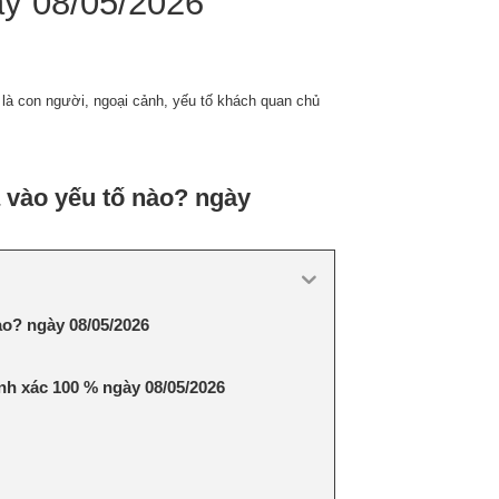
ày 08/05/2026
là con người, ngoại cảnh, yếu tố khách quan chủ
 vào yếu tố nào? ngày
ào? ngày 08/05/2026
nh xác 100 % ngày 08/05/2026