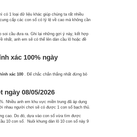
 có 1 loại dữ liệu khác giúp chúng ta rất nhiều
 cung cấp các con số có tỷ lệ về cao mà không cần
soi cầu đưa ra. Ghi lại những gợi ý này, kết hợp
ề nhất, anh em sẽ có thể lên dàn cầu lô hoặc đề
ính xác 100% ngày
hính xác 100
. Để chắc chắn thắng nhất đừng bỏ
t ngày 08/05/2026
7%. Nhiều anh em khu vực miền trung đã áp dụng
 với nhau người chơi sẽ có được 1 con số bạch thủ.
hông cao. Do đó, dựa vào con số vừa tìm được
 cầu 10 con số. Nuôi khung dàn lô 10 con số này 9