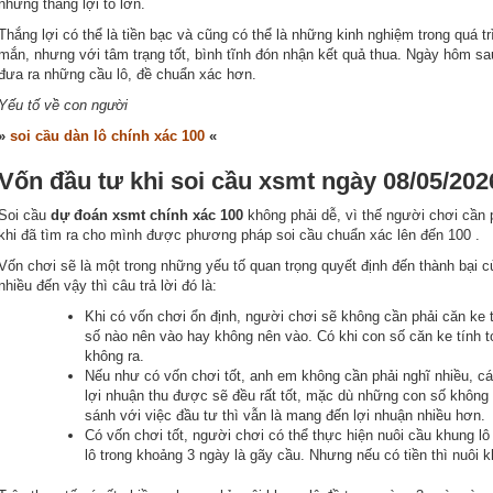
những thắng lợi to lớn.
Thắng lợi có thể là tiền bạc và cũng có thể là những kinh nghiệm trong quá
mắn, nhưng với tâm trạng tốt, bình tĩnh đón nhận kết quả thua. Ngày hôm sa
đưa ra những cầu lô, đề chuẩn xác hơn.
Yếu tố về con người
»
soi cầu dàn lô chính xác 100
«
Vốn đầu tư khi soi cầu xsmt ngày 08/05/202
Soi cầu
dự đoán xsmt chính xác 100
không phải dễ, vì thế người chơi cần p
khi đã tìm ra cho mình được phương pháp soi cầu chuẩn xác lên đến 100 .
Vốn chơi sẽ là một trong những yếu tố quan trọng quyết định đến thành bại củ
nhiều đến vậy thì câu trả lời đó là:
Khi có vốn chơi ổn định, người chơi sẽ không cần phải căn ke t
số nào nên vào hay không nên vào. Có khi con số căn ke tính toá
không ra.
Nếu như có vốn chơi tốt, anh em không cần phải nghĩ nhiều, cá
lợi nhuận thu được sẽ đều rất tốt, mặc dù những con số không
sánh với việc đầu tư thì vẫn là mang đến lợi nhuận nhiều hơn.
Có vốn chơi tốt, người chơi có thể thực hiện nuôi cầu khung l
lô trong khoảng 3 ngày là gãy cầu. Nhưng nếu có tiền thì nuôi 