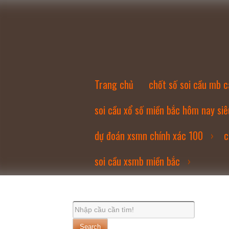
Skip
to
content
Trang chủ
chốt số soi cầu mb c
soi cầu xổ số miền bắc hôm nay si
dự đoán xsmn chính xác 100
c
soi cầu xsmb miền bắc
Search