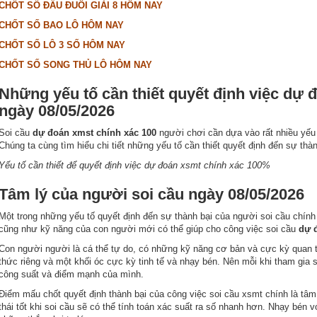
CHỐT SỐ ĐẦU ĐUÔI GIẢI 8 HÔM NAY
CHỐT SỐ BAO LÔ HÔM NAY
CHỐT SỐ LÔ 3 SỐ HÔM NAY
CHỐT SỐ SONG THỦ LÔ HÔM NAY
Những yếu tố cần thiết quyết định việc dự
ngày 08/05/2026
Soi cầu
dự đoán xmst chính xác 100
người chơi cần dựa vào rất nhiều yếu 
Chúng ta cùng tìm hiểu chi tiết những yếu tố cần thiết quyết định đến sự thà
Yếu tố cần thiết để quyết định việc dự đoán xsmt chính xác 100%
Tâm lý của người soi cầu ngày 08/05/2026
Một trong những yếu tố quyết định đến sự thành bại của người soi cầu chính 
cũng như kỹ năng của con người mới có thể giúp cho công việc soi cầu
dự 
Con người người là cá thể tự do, có những kỹ năng cơ bản và cực kỳ quan 
thức riêng và một khối óc cực kỳ tinh tế và nhạy bén. Nên mỗi khi tham gia
công suất và điểm mạnh của mình.
Điểm mấu chốt quyết định thành bại của công việc soi cầu xsmt chính là tâm
thái tốt khi soi cầu sẽ có thể tính toán xác suất ra số nhanh hơn. Nhạy bé