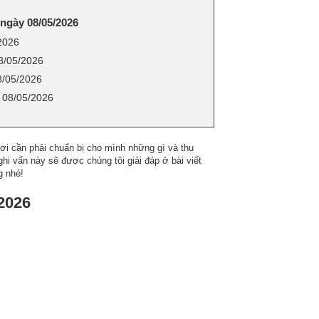
ngày 08/05/2026
/2026
08/05/2026
08/05/2026
y 08/05/2026
i cần phải chuẩn bị cho mình những gì và thu
hi vấn này sẽ được chúng tôi giải đáp ở bài viết
g nhé!
2026