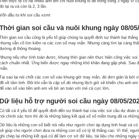
Trên thực tế có rất nhiều anh em chỉ nuôi khung lô đề trong vòng 3 ngày vì 
đó lại ra và còn là 2, 3 lần.
Vốn đầu tư khi soi cầu xsmt
Thời gian soi cầu và nuôi khung ngày 08/05
Thời gian soi cầu cũng là yếu tố giúp chúng ta quyết định sự thành bại thắ
nhưng vẫn cố tìm kiếm ra các con số may mắn. Nhưng càng tìm lại càng th
đường đi thông thoáng.
Nhưng nếu như tính toán được, khung thời gian nên thực hiện công việc soi 
cách chuẩn nhất. Ứng biến được ngay những khó khăn đang gặp phải. Sau đ
mắn.
Tại sao lại nói chốt các con số vào khung giờ may mắn, đó đơn giản là bởi v
đề về tâm linh. Đôi khi vẫn là cặp số đó nhưng lệch giờ sẽ khiến cho anh e
để vào số vào tiền anh em về bờ an toàn với mẻ cá cực lớn.
Dữ liệu hỗ trợ người soi cầu ngày 08/05/20
Có tất cả 4 yếu tố để quyết định đến sự thành bại của việc soi cầu dự đoán x
nói chính xác hơn thì đó là những bảng kết quả xổ số miền trung đã ra nhữn
Dữ liệu là những con số biết nói nếu như người chơi áp dụng linh hoạt và 
sẽ giúp cho người chơi đưa ra những con số có tỷ lệ thắng cao. Vì thế, ngư
ghi chép lại những kết quả cũ để làm cơ sở dữ liệu, tài liệu cho những ngày 