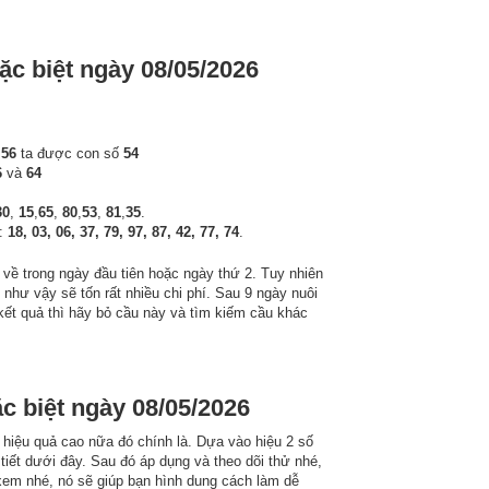
đặc biệt ngày 08/05/2026
ố
56
ta được con số
54
6
và
64
30
,
15
,
65
,
80
,
53
,
81
,
35
.
à:
18, 03, 06, 37, 79, 97, 87, 42, 77, 74
.
 về trong ngày đầu tiên hoặc ngày thứ 2. Tuy nhiên
như vậy sẽ tốn rất nhiều chi phí. Sau 9 ngày nuôi
kết quả thì hãy bỏ cầu này và tìm kiếm cầu khác
c biệt ngày 08/05/2026
hiệu quả cao nữa đó chính là. Dựa vào hiệu 2 số
tiết dưới đây. Sau đó áp dụng và theo dõi thử nhé,
em nhé, nó sẽ giúp bạn hình dung cách làm dễ