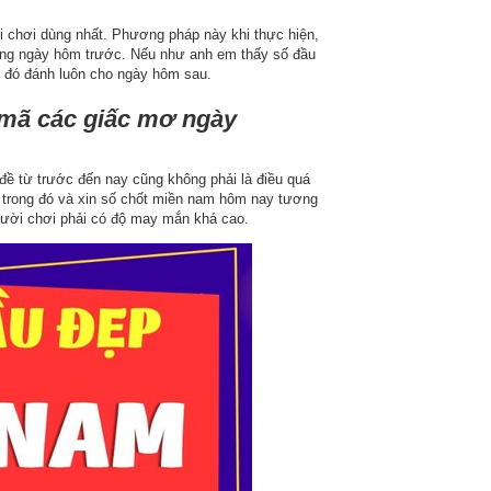
i chơi dùng nhất. Phương pháp này khi thực hiện,
rong ngày hôm trước. Nếu như anh em thấy số đầu
số đó đánh luôn cho ngày hôm sau.
i mã các giấc mơ ngày
ề từ trước đến nay cũng không phải là điều quá
ện trong đó và xin số chốt miền nam hôm nay tương
ười chơi phải có độ may mắn khá cao.