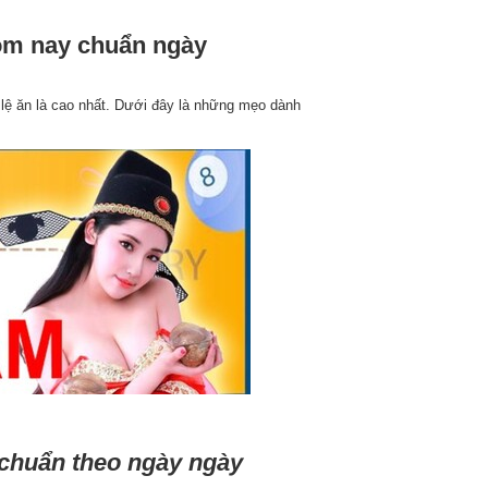
ôm nay chuẩn ngày
 lệ ăn là cao nhất. Dưới đây là những mẹo dành
 chuẩn theo ngày ngày