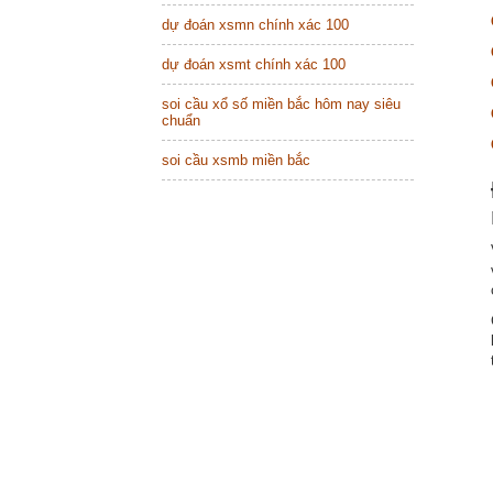
dự đoán xsmn chính xác 100
dự đoán xsmt chính xác 100
soi cầu xổ số miền bắc hôm nay siêu
chuẩn
soi cầu xsmb miền bắc