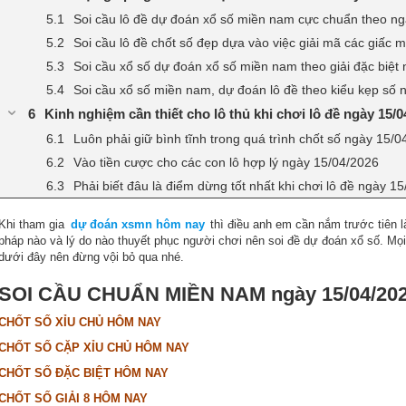
Soi cầu lô đề dự đoán xổ số miền nam cực chuẩn theo n
Soi cầu lô đề chốt số đẹp dựa vào việc giải mã các giấc 
Soi cầu xổ số dự đoán xổ số miền nam theo giải đặc biệt
Soi cầu xổ số miền nam, dự đoán lô đề theo kiểu kẹp số 
Kinh nghiệm cần thiết cho lô thủ khi chơi lô đề ngày 15/0
Luôn phải giữ bình tĩnh trong quá trình chốt số ngày 15/0
Vào tiền cược cho các con lô hợp lý ngày 15/04/2026
Phải biết đâu là điểm dừng tốt nhất khi chơi lô đề ngày 1
Khi tham gia
dự đoán xsmn hôm nay
thì điều anh em cần nắm trước tiên l
pháp nào và lý do nào thuyết phục người chơi nên soi đề dự đoán xổ số. Mọi 
dưới đây nên đừng vội bỏ qua nhé.
SOI CẦU CHUẨN MIỀN NAM ngày 15/04/20
CHỐT SỐ XỈU CHỦ HÔM NAY
CHỐT SỐ CẶP XỈU CHỦ HÔM NAY
CHỐT SỐ ĐẶC BIỆT HÔM NAY
CHỐT SỐ GIẢI 8 HÔM NAY