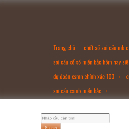
Skip
to
content
Trang chủ
chốt số soi cầu mb c
soi cầu xổ số miền bắc hôm nay si
dự đoán xsmn chính xác 100
c
soi cầu xsmb miền bắc
Search