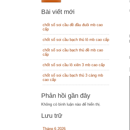
Bài viết mới
chốt số soi cầu đề đầu đuôi mb cao
cấp
chốt số soi cầu bạch thủ lô mb cao cấp
chốt số soi cầu bạch thủ đề mb cao
cấp
chốt số soi cầu lô xiên 3 mb cao cấp
chốt số soi cầu bạch thủ 3 càng mb
cao cấp
Phản hồi gần đây
Không có bình luận nào để hiển thị.
Lưu trữ
Tháng 6 2026