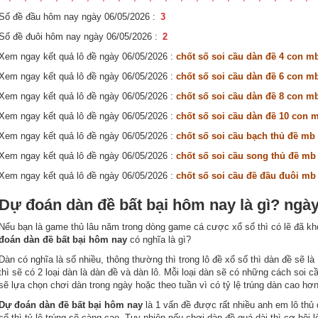
Số đề đầu hôm nay ngày 06/05/2026 :
3
Số đề đuôi hôm nay ngày 06/05/2026 :
2
Xem ngay kết quả lô đề ngày 06/05/2026 :
chốt số soi cầu dàn đề 4 con m
Xem ngay kết quả lô đề ngày 06/05/2026 :
chốt số soi cầu dàn đề 6 con m
Xem ngay kết quả lô đề ngày 06/05/2026 :
chốt số soi cầu dàn đề 8 con m
Xem ngay kết quả lô đề ngày 06/05/2026 :
chốt số soi cầu dàn đề 10 con 
Xem ngay kết quả lô đề ngày 06/05/2026 :
chốt số soi cầu bạch thủ đề mb
Xem ngay kết quả lô đề ngày 06/05/2026 :
chốt số soi cầu song thủ đề mb
Xem ngay kết quả lô đề ngày 06/05/2026 :
chốt số soi cầu đề đầu đuôi mb
Dự đoán dàn đề bất bại hôm nay là gì? ngày
Nếu bạn là game thủ lâu năm trong dòng game cá cược xổ số thì có lẽ đã kh
đoán dàn đề bất bại hôm nay
có nghĩa là gì?
Dàn có nghĩa là số nhiều, thông thường thì trong lô đề xổ số thì dàn đề sẽ là
thì sẽ có 2 loại dàn là dàn đề và dàn lô. Mỗi loại dàn sẽ có những cách soi 
sẽ lựa chọn chơi dàn trong ngày hoặc theo tuần vì có tỷ lệ trúng dàn cao hơn
Dự đoán dàn đề bất bại hôm nay
là 1 vấn đề được rất nhiều anh em lô thủ
số thì tỷ lệ trúng sẽ càng cao. Tuy nhiên nếu chơi dàn đề quá dài thì cơ hội 