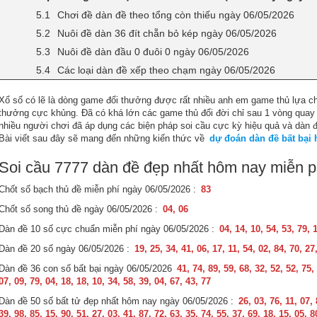
Chơi đề dàn đề theo tổng còn thiếu ngày 06/05/2026
Nuôi đề dàn 36 đít chẵn bỏ kép ngày 06/05/2026
Nuôi đề dàn đầu 0 đuôi 0 ngày 06/05/2026
Các loại dàn đề xếp theo chạm ngày 06/05/2026
Xổ số có lẽ là dòng game đổi thưởng được rất nhiều anh em game thủ lựa chọ
thưởng cực khủng. Đã có khá lớn các game thủ đổi đời chỉ sau 1 vòng quay 
nhiều người chơi đã áp dụng các biện pháp soi cầu cực kỳ hiệu quả và dàn 
Bài viết sau đây sẽ mang đến những kiến thức về
dự đoán dàn đề bất bại
Soi cầu 7777 dàn đề đẹp nhất hôm nay miễn p
Chốt số bạch thủ đề miễn phí ngày 06/05/2026 :
83
Chốt số song thủ đề ngày 06/05/2026 :
04, 06
Dàn đề 10 số cực chuẩn miễn phí ngày 06/05/2026 :
04, 14, 10, 54, 53, 79, 
Dàn đề 20 số ngày 06/05/2026 :
19, 25, 34, 41, 06, 17, 11, 54, 02, 84, 70, 27
Dàn đề 36 con số bất bại ngày 06/05/2026
41, 74, 89, 59, 68, 32, 52, 52, 75,
07, 09, 79, 04, 18, 18, 10, 34, 58, 39, 04, 67, 43, 77
Dàn đề 50 số bất tử đẹp nhất hôm nay ngày 06/05/2026 :
26, 03, 76, 11, 07, 
39, 98, 85, 15, 90, 51, 27, 03, 41, 87, 72, 63, 35, 74, 55, 37, 69, 18, 15, 05, 8