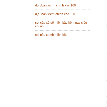
dự đoán xsmn chính xác 100
dự đoán xsmt chính xác 100
soi cầu xổ số miền bắc hôm nay siêu
chuẩn
soi cầu xsmb miền bắc