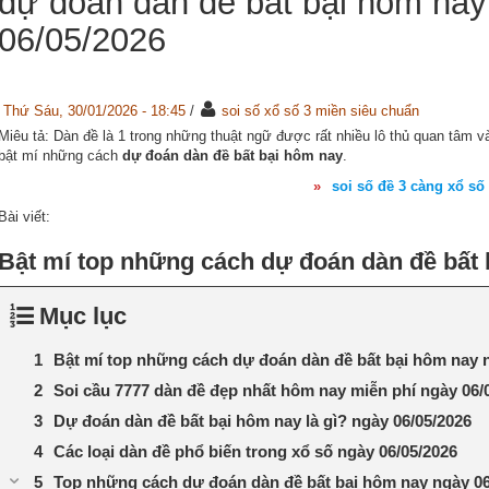
dự đoán dàn đề bất bại hôm nay
06/05/2026
Thứ Sáu, 30/01/2026 - 18:45
/
soi số xổ số 3 miền siêu chuẩn
Miêu tả: Dàn đề là 1 trong những thuật ngữ được rất nhiều lô thủ quan tâm và
bật mí những cách
dự đoán dàn đề bất bại hôm nay
.
»
soi số đề 3 càng xổ số
Bài viết:
Bật mí top những cách dự đoán dàn đề bất 
Mục lục
Bật mí top những cách dự đoán dàn đề bất bại hôm nay 
Soi cầu 7777 dàn đề đẹp nhất hôm nay miễn phí ngày 06/
Dự đoán dàn đề bất bại hôm nay là gì? ngày 06/05/2026
Các loại dàn đề phổ biến trong xổ số ngày 06/05/2026
Top những cách dự đoán dàn đề bất bại hôm nay ngày 06