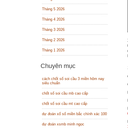
Tháng 5 2026
Tháng 4 2026
Tháng 3 2026
Tháng 2 2026
Tháng 1 2026
Chuyên mục
cách chốt số soi cầu 3 miền hôm nay
siêu chuẩn
chốt số soi cầu mb cao cấp
chốt số soi cầu mt cao cấp
dự đoán xổ số miền bắc chính xác 100
dự đoán xsmb minh ngọc