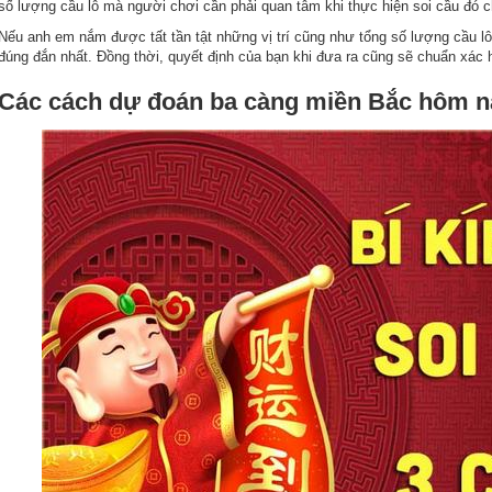
số lượng cầu lô mà người chơi cần phải quan tâm khi thực hiện soi cầu đó c
Nếu anh em nắm được tất tần tật những vị trí cũng như tổng số lượng cầu lô
đúng đắn nhất. Đồng thời, quyết định của bạn khi đưa ra cũng sẽ chuẩn xác 
Các cách dự đoán ba càng miền Bắc hôm na