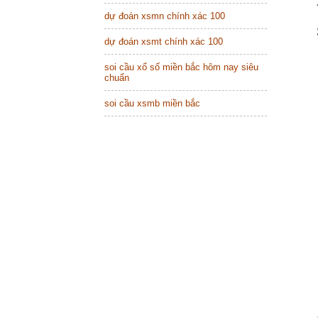
dự đoán xsmn chính xác 100
dự đoán xsmt chính xác 100
soi cầu xổ số miền bắc hôm nay siêu
chuẩn
soi cầu xsmb miền bắc