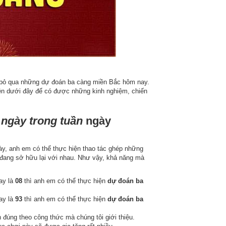
c bỏ qua những dự đoán ba càng miền Bắc hôm nay.
ên dưới đây để có được những kinh nghiệm, chiến
 ngày trong tuần
ngày
này, anh em có thể thực hiện thao tác ghép những
 đang sở hữu lại với nhau. Như vậy, khả năng mà
ay là
08
thì anh em có thể thực hiện
dự đoán ba
ay là
93
thì anh em có thể thực hiện
dự đoán ba
 đúng theo công thức mà chúng tôi giới thiệu.