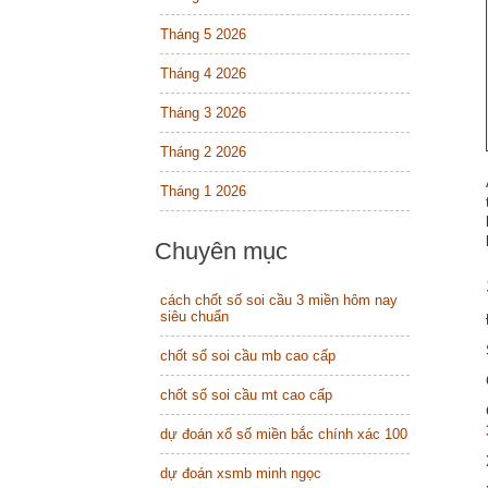
Tháng 5 2026
Tháng 4 2026
Tháng 3 2026
Tháng 2 2026
Tháng 1 2026
Chuyên mục
cách chốt số soi cầu 3 miền hôm nay
siêu chuẩn
chốt số soi cầu mb cao cấp
chốt số soi cầu mt cao cấp
dự đoán xổ số miền bắc chính xác 100
dự đoán xsmb minh ngọc