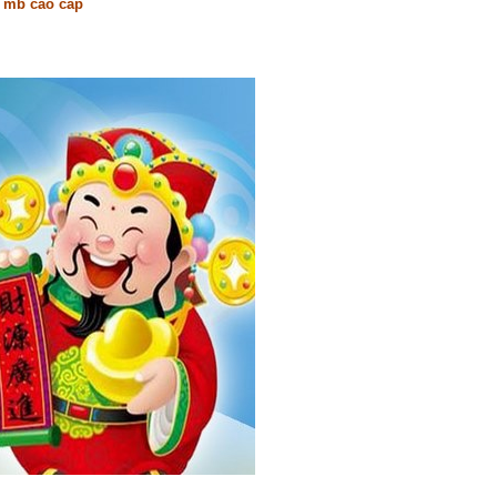
g mb cao cấp