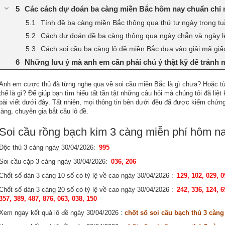
Các cách dự đoán ba càng miền Bắc hôm nay chuẩn chỉ 
Tính đề ba càng miền Bắc thông qua thứ tự ngày trong t
Cách dự đoán đề ba càng thông qua ngày chẵn và ngày l
Cách soi cầu ba càng lô đề miền Bắc dựa vào giải mã gi
Những lưu ý mà anh em cần phải chú ý thật kỹ để tránh m
Anh em cược thủ đã từng nghe qua về soi cầu miền Bắc là gì chưa? Hoặc 
thể là gì? Để giúp bạn tìm hiểu tất tần tật những câu hỏi mà chúng tôi đã liệ
bài viết dưới đây. Tất nhiên, mọi thông tin bên dưới đều đã được kiểm chứng
làng, chuyên gia bắt cầu lô đề.
Soi cầu rồng bạch kim 3 càng miễn phí hôm n
Độc thủ 3 càng ngày 30/04/2026:
995
Soi cầu cặp 3 càng ngày 30/04/2026:
036, 206
Chốt số dàn 3 càng 10 số có tỷ lệ về cao ngày 30/04/2026 :
129, 102, 029, 0
Chốt số dàn 3 càng 20 số có tỷ lệ về cao ngày 30/04/2026 :
242, 336, 124, 6
357, 389, 487, 876, 063, 038, 150
Xem ngay kết quả lô đề ngày 30/04/2026 :
chốt số soi cầu bạch thủ 3 càn