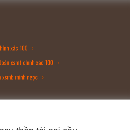
hính xác 100
đoán xsmt chính xác 100
n xsmb minh ngọc