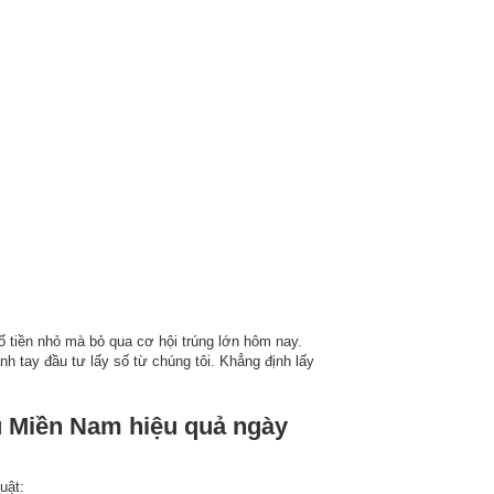
số tiền nhỏ mà bỏ qua cơ hội trúng lớn hôm nay.
tay đầu tư lấy số từ chúng tôi. Khẳng định lấy
hủ Miền Nam hiệu quả ngày
uật: