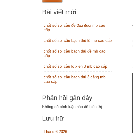
Bài viết mới
chốt số soi cầu đề đầu đuôi mb cao
cấp
chốt số soi cầu bạch thủ lô mb cao cấp
chốt số soi cầu bạch thủ đề mb cao
cấp
chốt số soi cầu lô xiên 3 mb cao cấp
chốt số soi cầu bạch thủ 3 càng mb
cao cấp
Phản hồi gần đây
Không có bình luận nào để hiển thị.
Lưu trữ
Tháng 6 2026