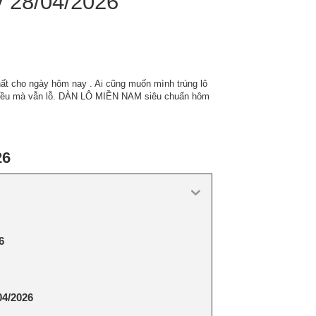
y 28/04/2026
hất cho ngày hôm nay . Ai cũng muốn mình trúng lô
nhiều mà vẫn lỗ. DÀN LÔ MIỀN NAM siêu chuẩn hôm
26
6
04/2026