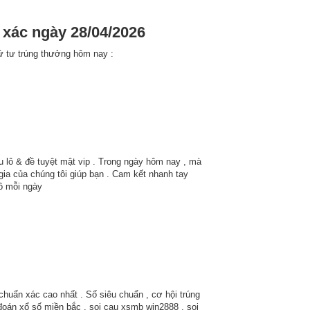
 xác ngày 28/04/2026
 tư trúng thưởng hôm nay :
 lô & đề tuyệt mật vip . Trong ngày hôm nay , mà
gia của chúng tôi giúp bạn . Cam kết nhanh tay
lô mỗi ngày
chuẩn xác cao nhất . Số siêu chuẩn , cơ hội trúng
 đoán xổ số miền bắc , soi cau xsmb win2888 , soi