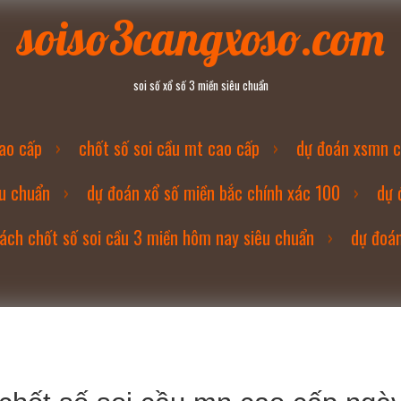
soiso3cangxoso.com
soi số xổ số 3 miền siêu chuẩn
ao cấp
chốt số soi cầu mt cao cấp
dự đoán xsmn c
êu chuẩn
dự đoán xổ số miền bắc chính xác 100
dự 
ách chốt số soi cầu 3 miền hôm nay siêu chuẩn
dự đoá