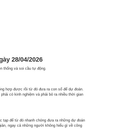
ngày 28/04/2026
ền thống và soi cầu tự động.
ổng hợp được rồi từ đó đưa ra con số để dự đoán.
phải có kinh nghiệm và phải bỏ ra nhiều thời gian
ức tạp để từ đó nhanh chóng đưa ra những dự đoán
 giản, ngay cả những người không hiểu gì về công