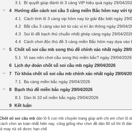
Bí quyết giúp đánh lô 3 càng VIP hiệu quả ngày 29/04/20
Hướng dẫn cách soi cầu 3 càng miền Bắc hôm nay với tỷ 
Cách tính lô 3 càng vip hôm nay từ giải đặc biệt ngày 29
Bắt cầu 3 càng vào bờ từ các vị trí ăn thông ngày 29/04/
Soi lô đề bạch thủ chuẩn nhất ghép càng ngày 29/04/202
Cách chơi độc thủ đề 3 càng miền Bắc hôm nay dựa vào
Chốt số soi cầu mb song thủ đề chính xác nhất ngày 29/0
Vì sao nên chơi cầu song thủ miền bắc? ngày 29/04/2026
Lịch dự đoán chốt số soi cầu mb ngày 29/04/2026
Từ khóa chốt số soi cầu mb chính xác nhất ngày 29/04/2
Ba càng miền bắc ngày 29/04/2026
Bạch thủ đề miền bắc ngày 29/04/2026
Dàn lô 10 số miền bắc ngày 29/04/2026
Kết luận
Chốt số soi cầu mb
dàn lô 6 con mb chuyên trang giúp anh chị em chơi lô d
cách chơi an toàn nhất hiện nay, cũng giống như chơi đề dàn 60 số thì lô dàn
lệ may rủi sẽ được hạn chế.