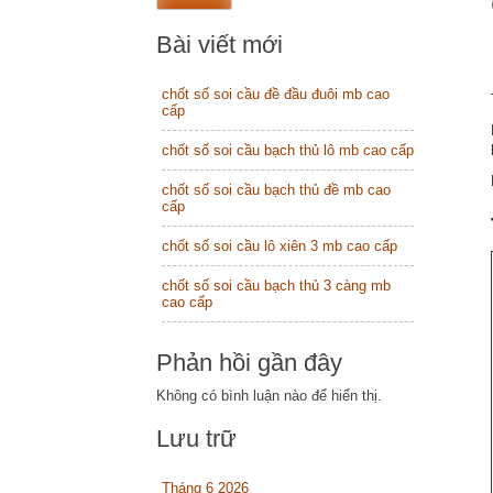
Bài viết mới
chốt số soi cầu đề đầu đuôi mb cao
cấp
chốt số soi cầu bạch thủ lô mb cao cấp
chốt số soi cầu bạch thủ đề mb cao
cấp
chốt số soi cầu lô xiên 3 mb cao cấp
chốt số soi cầu bạch thủ 3 càng mb
cao cấp
Phản hồi gần đây
Không có bình luận nào để hiển thị.
Lưu trữ
Tháng 6 2026