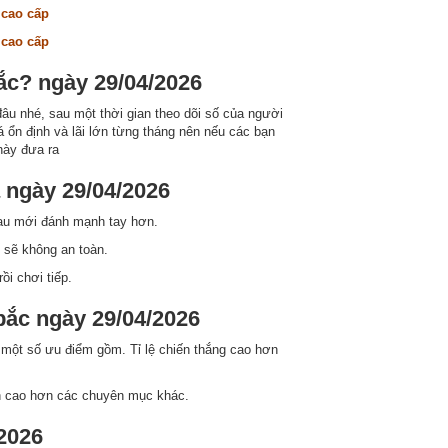
 cao cấp
 cao cấp
bắc? ngày 29/04/2026
đâu nhé, sau một thời gian theo dõi số của người
há ổn định và lãi lớn từng tháng nên nếu các bạn
này đưa ra
 ngày 29/04/2026
sau mới đánh mạnh tay hơn.
 sẽ không an toàn.
ồi chơi tiếp.
bắc ngày 29/04/2026
 một số ưu điểm gồm. Tỉ lệ chiến thắng cao hơn
ốn cao hơn các chuyên mục khác.
/2026