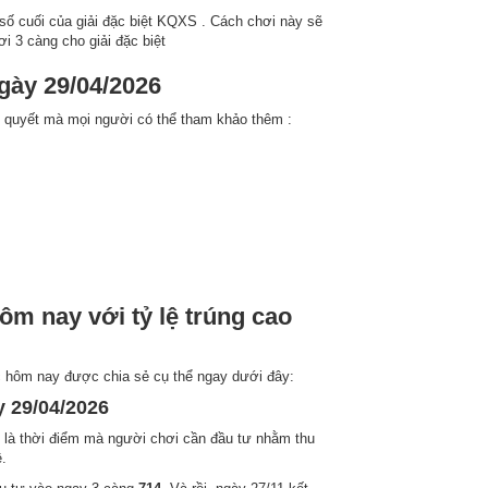
số cuối của giải đặc biệt KQXS . Cách chơi này sẽ
i 3 càng cho giải đặc biệt
ngày 29/04/2026
bí quyết mà mọi người có thể tham khảo thêm :
m nay với tỷ lệ trúng cao
 hôm nay được chia sẻ cụ thể ngay dưới đây:
y 29/04/2026
ẽ là thời điểm mà người chơi cần đầu tư nhằm thu
ề.