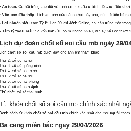
•
An toàn:
Cơ hội trúng cao đối với anh em soi cầu ở trình độ cao. Nên chơi s
•
Vốn ban đầu thấp:
Tính an toàn của cách chơi này cao, nên số tiền bỏ ra 
•
Lợi nhuận siêu cao:
Tỷ lệ 1 ăn 99 khi đánh Online, chỉ cần trúng một trong h
•
Tâm lý thoải mái:
Số vốn ban đầu bỏ ra không nhiều, vì vậy nếu có trượt th
Lịch dự đoán chốt số soi cầu mb ngày 29/0
Lịch
chốt số soi cầu mb
dưới đây cho anh em tham khảo :
Thứ 2: xổ số hà nội
Thứ 3: xổ số quảng ninh
Thứ 4: xổ số bắc ninh
Thứ 5: xổ số hà nội
Thứ 6: xổ số hải phòng
Thứ 7: xổ số nam định
Chủ nhật: xổ số thái bình
Từ khóa chốt số soi cầu mb chính xác nhất ng
Danh sách từ khóa
chốt số soi cầu mb
chính xác nhất cho mọi người tham 
Ba càng miền bắc ngày 29/04/2026