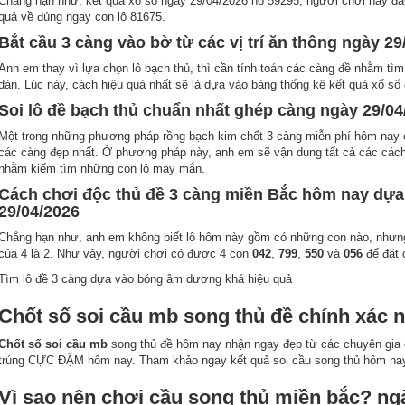
Chẳng hạn như, kết quả xổ số ngày 29/04/2026 nổ 59295, người chơi hãy đ
quả về đúng ngay con lô 81675.
Bắt cầu 3 càng vào bờ từ các vị trí ăn thông ngày 29
Anh em thay vì lựa chọn lô bạch thủ, thì cần tính toán các càng đề nhằm tìm
dàn. Lúc này, cách hiệu quả nhất sẽ là dựa vào bảng thống kê kết quả xổ số
Soi lô đề bạch thủ chuẩn nhất ghép càng ngày 29/04
Một trong những phương pháp rồng bạch kim chốt 3 càng miễn phí hôm nay chí
các càng đẹp nhất. Ở phương pháp này, anh em sẽ vận dụng tất cả các cách 
nhằm kiếm tìm những con lô may mắn.
Cách chơi độc thủ đề 3 càng miền Bắc hôm nay dự
29/04/2026
Chẳng hạn như, anh em không biết lô hôm này gồm có những con nào, nhưn
của 4 là 2. Như vậy, người chơi có được 4 con
042
,
799
,
550
và
056
để đặt 
Tìm lô đề 3 càng dựa vào bóng âm dương khá hiệu quả
Chốt số soi cầu mb song thủ đề chính xác n
Chốt số soi cầu mb
song thủ đề hôm nay nhận ngay đẹp từ các chuyên gi
trúng CỰC ĐẬM hôm nay. Tham khảo ngay kết quả soi cầu song thủ hôm nay 
Vì sao nên chơi cầu song thủ miền bắc? ng