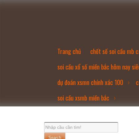
Skip
to
content
Trang chủ
chốt số soi cầu mb c
soi cầu xổ số miền bắc hôm nay si
dự đoán xsmn chính xác 100
c
soi cầu xsmb miền bắc
Search