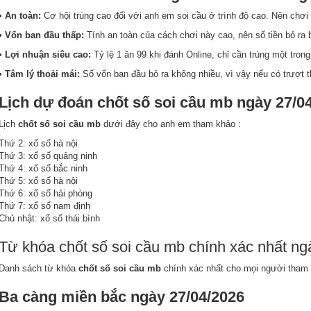
•
An toàn:
Cơ hội trúng cao đối với anh em soi cầu ở trình độ cao. Nên chơi s
•
Vốn ban đầu thấp:
Tính an toàn của cách chơi này cao, nên số tiền bỏ ra 
•
Lợi nhuận siêu cao:
Tỷ lệ 1 ăn 99 khi đánh Online, chỉ cần trúng một trong h
•
Tâm lý thoải mái:
Số vốn ban đầu bỏ ra không nhiều, vì vậy nếu có trượt th
Lịch dự đoán chốt số soi cầu mb ngày 27/0
Lịch
chốt số soi cầu mb
dưới đây cho anh em tham khảo :
Thứ 2: xổ số hà nội
Thứ 3: xổ số quảng ninh
Thứ 4: xổ số bắc ninh
Thứ 5: xổ số hà nội
Thứ 6: xổ số hải phòng
Thứ 7: xổ số nam định
Chủ nhật: xổ số thái bình
Từ khóa chốt số soi cầu mb chính xác nhất ng
Danh sách từ khóa
chốt số soi cầu mb
chính xác nhất cho mọi người tham 
Ba càng miền bắc ngày 27/04/2026