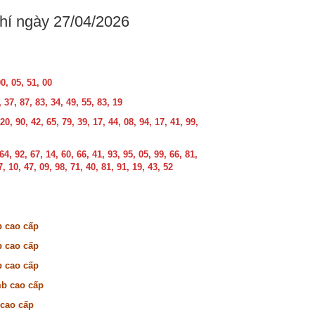
hí ngày 27/04/2026
00, 05, 51, 00
, 37, 87, 83, 34, 49, 55, 83, 19
 20, 90, 42, 65, 79, 39, 17, 44, 08, 94, 17, 41, 99,
64, 92, 67, 14, 60, 66, 41, 93, 95, 05, 99, 66, 81,
7, 10, 47, 09, 98, 71, 40, 81, 91, 19, 43, 52
b cao cấp
b cao cấp
b cao cấp
mb cao cấp
 cao cấp