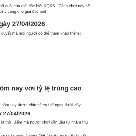
số cuối của giải đặc biệt KQXS . Cách chơi này sẽ
i 3 càng cho giải đặc biệt
ngày 27/04/2026
bí quyết mà mọi người có thể tham khảo thêm :
m nay với tỷ lệ trúng cao
 hôm nay được chia sẻ cụ thể ngay dưới đây:
y 27/04/2026
ẽ là thời điểm mà người chơi cần đầu tư nhằm thu
ề.