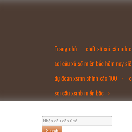
Skip
to
content
Trang chủ
chốt số soi cầu mb c
soi cầu xổ số miền bắc hôm nay si
dự đoán xsmn chính xác 100
c
soi cầu xsmb miền bắc
Search