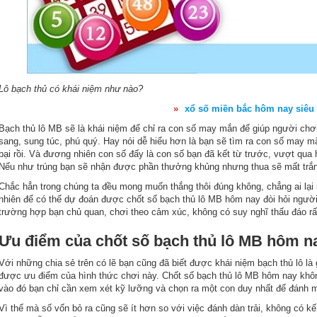
Lô bạch thủ có khái niệm như nào?
»
xổ số miền bắc hôm nay siêu
Bạch thủ lô MB sẽ là khái niệm để chỉ ra con số may mắn để giúp người chơ
sang, sung túc, phú quý. Hay nói dễ hiểu hơn là bạn sẽ tìm ra con số may mắ
bại rồi. Và đương nhiên con số đấy là con số bạn đã kết từ trước, vượt qua
Nếu như trúng bạn sẽ nhận được phần thưởng khủng nhưng thua sẽ mất trắn
Chắc hẳn trong chúng ta đều mong muốn thắng thôi đúng không, chẳng ai lại
nhiên để có thể dự đoán được chốt số bạch thủ lô MB hôm nay đòi hỏi người 
trường hợp bạn chủ quan, chơi theo cảm xúc, không có suy nghĩ thấu đáo rấ
Ưu điểm của chốt số bạch thủ lô MB hôm na
Với những chia sẻ trên có lẽ bạn cũng đã biết được khái niệm bạch thủ lô là
được ưu điểm của hình thức chơi này. Chốt số bạch thủ lô MB hôm nay khôn
vào đó bạn chỉ cần xem xét kỹ lưỡng và chọn ra một con duy nhất để đánh 
Vì thế mà số vốn bỏ ra cũng sẽ ít hơn so với việc đánh dàn trải, không có kế