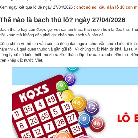
Xem ngay kết quả lô đề ngày 27/04/2026 :
chốt số soi cầu dàn lô 10 con 
Thế nào là bạch thủ lô? ngày 27/04/2026
Bạch thủ lô hay còn được gọi với cái tên khác thân quen hơn là độc thủ. T
đời khác mà không cần phải ghi chép hay sách vở nào cả.
Cũng chính vì thế mà vẫn còn có đông đảo người chơi vẫn chưa hiểu rõ khái
năm thì đã quá quen thuộc và gần gũi rồi. Vì chúng xuất hiện từ khá lâu tại
công ty xổ số kiến thiết thủ đô ra đời, thành lập. Từ xa xưa cho đến thời điể
trên khắp đất nước Việt.