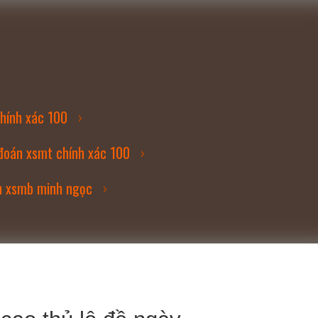
hính xác 100
đoán xsmt chính xác 100
n xsmb minh ngọc