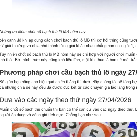
Những ưu điểm chốt số bạch thủ lô MB hôm nay
bên cạnh đó khi áp dụng cách chơi bạch thủ lô MB thì cơ hội trúng cũng tươn
27 giải thưởng và chia nhỏ thành từng giải khác nhau chẳng hạn như giải 1, g
Tuy nhiên chốt số bạch thủ lô MB hôm này sẽ chỉ hợp với người chơi muốn 
mà thôi. Bởi hình thức này cũng khá liều lĩnh, một khi thua là bạn sẽ mất trắ
Phương pháp chơi cầu bạch thủ lô ngày 27
Để giúp bạn nâng cao hiệu quả chiến thắng thì dưới đây chúng tôi sẽ tổng h
cả những chia sẻ này đều đã được đúc kết từ các chuyên gia lão làng trong
Dựa vào các ngày theo thứ ngày 27/04/2026
Muốn chốt số bạch thủ chuẩn thì bạn có thể căn cứ vào các ngày theo thứ. Đ
người áp dụng và đánh giá tích cực. Chẳng hạn như sau: