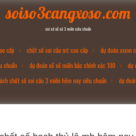
soiso3cangxoso.com
soi số xổ số 3 miền siêu chuẩn
ao cấp
chốt số soi cầu mt cao cấp
dự đoán xsmn c
êu chuẩn
dự đoán xổ số miền bắc chính xác 100
dự 
ách chốt số soi cầu 3 miền hôm nay siêu chuẩn
dự đoá