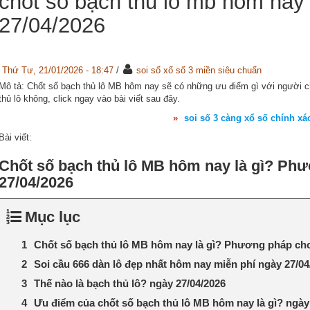
chốt số bạch thủ lô mb hôm nay 
27/04/2026
Thứ Tư, 21/01/2026 - 18:47
/
soi số xổ số 3 miền siêu chuẩn
Mô tả: Chốt số bạch thủ lô MB hôm nay sẽ có những ưu điểm gì với người 
thủ lô không, click ngay vào bài viết sau đây.
»
soi số 3 càng xổ số chính x
Bài viết:
Chốt số bạch thủ lô MB hôm nay là gì? Ph
27/04/2026
Mục lục
Chốt số bạch thủ lô MB hôm nay là gì? Phương pháp chơ
Soi cầu 666 dàn lô đẹp nhất hôm nay miễn phí ngày 27/04
Thế nào là bạch thủ lô? ngày 27/04/2026
Ưu điểm của chốt số bạch thủ lô MB hôm nay là gì? ngày