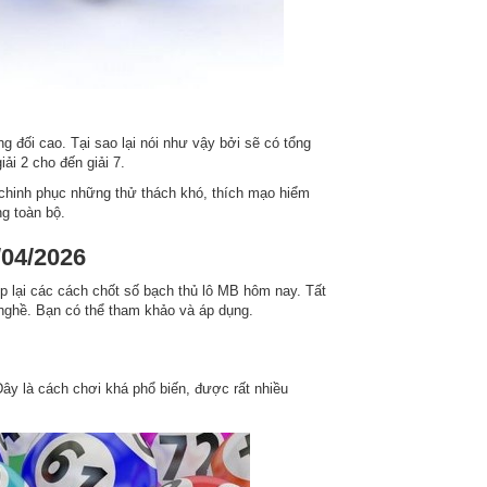
g đối cao. Tại sao lại nói như vậy bởi sẽ có tổng
iải 2 cho đến giải 7.
chinh phục những thử thách khó, thích mạo hiểm
ng toàn bộ.
/04/2026
ợp lại các cách chốt số bạch thủ lô MB hôm nay. Tất
 nghề. Bạn có thể tham khảo và áp dụng.
ây là cách chơi khá phổ biến, được rất nhiều