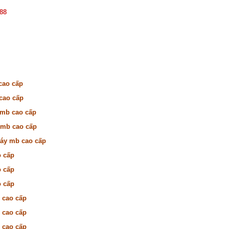
 88
 cao cấp
 cao cấp
p mb cao cấp
p mb cao cấp
háy mb cao cấp
o cấp
o cấp
o cấp
b cao cấp
b cao cấp
b cao cấp