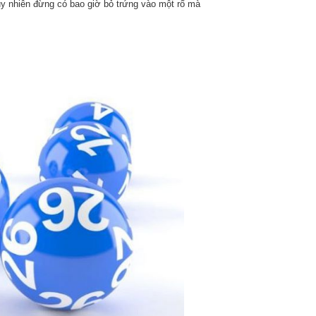
uy nhiên đừng có bao giờ bỏ trứng vào một rổ mà