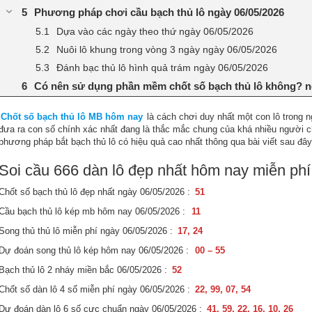
Phương pháp chơi cầu bạch thủ lô ngày 06/05/2026
Dựa vào các ngày theo thứ ngày 06/05/2026
Nuôi lô khung trong vòng 3 ngày ngày 06/05/2026
Đánh bạc thủ lô hình quả trám ngày 06/05/2026
Có nên sử dụng phần mềm chốt số bạch thủ lô không? n
Chốt số bạch thủ lô MB hôm nay
là cách chơi duy nhất một con lô trong 
đưa ra con số chính xác nhất đang là thắc mắc chung của khá nhiều người ch
phương pháp bắt bạch thủ lô có hiệu quả cao nhất thông qua bài viết sau đ
Soi cầu 666 dàn lô đẹp nhất hôm nay miễn ph
Chốt số bạch thủ lô đẹp nhất ngày 06/05/2026 :
51
Cầu bạch thủ lô kép mb hôm nay 06/05/2026 :
11
Song thủ thủ lô miễn phí ngày 06/05/2026 :
17, 24
Dự đoán song thủ lô kép hôm nay 06/05/2026 :
00 – 55
Bạch thủ lô 2 nháy miền bắc 06/05/2026 :
52
Chốt số dàn lô 4 số miễn phí ngày 06/05/2026 :
22, 99, 07, 54
Dự đoán dàn lô 6 số cực chuẩn ngày 06/05/2026 :
41, 59, 22, 16, 10, 26