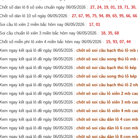
Chốt số dàn lô 8 số siêu chuẩn ngày 06/05/2026 :
27, 24, 19, 01, 19, 71, 30,
Chốt số dàn lô 10 số ngày 06/05/2026 :
27, 67, 95, 75, 94, 89, 65, 95, 66, 66
Soi cầu lô xiên 2 miền bắc hôm nay 06/05/2026 :
17, 01
Soi cầu chuẩn lô xiên 3 miền bắc hôm nay 06/05/2026 :
18, 35, 68
Chốt số miễn phí lô xiên 4 miền bắc hôm nay 06/05/2026 :
15, 93, 07, 44
Xem ngay kết quả lô đề ngày 06/05/2026 :
chốt số soi cầu bạch thủ lô mb
Xem ngay kết quả lô đề ngày 06/05/2026 :
chốt số soi cầu song thủ lô mb
Xem ngay kết quả lô đề ngày 06/05/2026 :
chốt số soi cầu bạch thủ lô ké
Xem ngay kết quả lô đề ngày 06/05/2026 :
chốt số soi cầu song thủ lô ké
Xem ngay kết quả lô đề ngày 06/05/2026 :
chốt số soi cầu bạch thủ lô 2 n
Xem ngay kết quả lô đề ngày 06/05/2026 :
chốt số soi cầu lô xiên 2 mb ca
Xem ngay kết quả lô đề ngày 06/05/2026 :
chốt số soi cầu lô xiên 3 mb ca
Xem ngay kết quả lô đề ngày 06/05/2026 :
chốt số soi cầu lô xiên 4 mb ca
Xem ngay kết quả lô đề ngày 06/05/2026 :
chốt số soi cầu dàn lô 4 con m
Xem ngay kết quả lô đề ngày 06/05/2026 :
chốt số soi cầu dàn lô 6 con m
Xem ngay kết quả lô đề ngày 06/05/2026 :
chốt số soi cầu dàn lô 8 con m