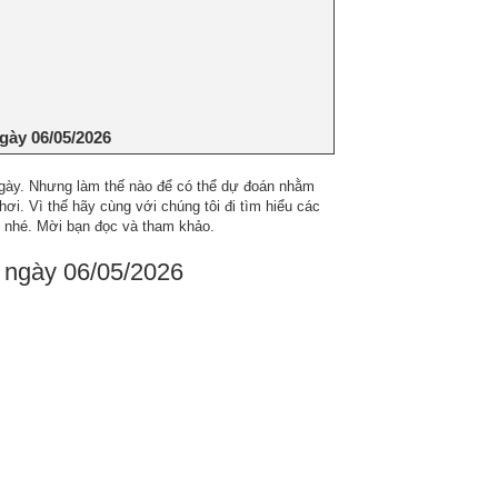
gày 06/05/2026
ngày. Nhưng làm thế nào để có thể dự đoán nhằm
ơi. Vì thế hãy cùng với chúng tôi đi tìm hiểu các
ây nhé. Mời bạn đọc và tham khảo.
í ngày 06/05/2026