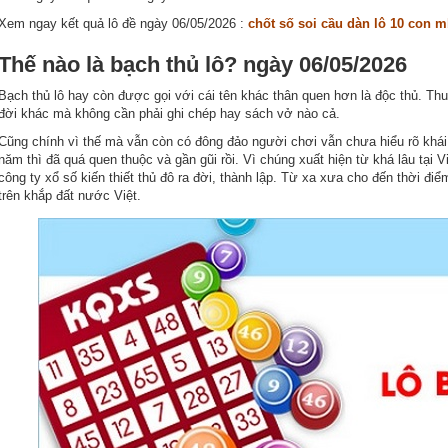
Xem ngay kết quả lô đề ngày 06/05/2026 :
chốt số soi cầu dàn lô 10 con 
Thế nào là bạch thủ lô? ngày 06/05/2026
Bạch thủ lô hay còn được gọi với cái tên khác thân quen hơn là độc thủ. T
đời khác mà không cần phải ghi chép hay sách vở nào cả.
Cũng chính vì thế mà vẫn còn có đông đảo người chơi vẫn chưa hiểu rõ khái
năm thì đã quá quen thuộc và gần gũi rồi. Vì chúng xuất hiện từ khá lâu tại
công ty xổ số kiến thiết thủ đô ra đời, thành lập. Từ xa xưa cho đến thời điể
trên khắp đất nước Việt.