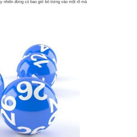
uy nhiên đừng có bao giờ bỏ trứng vào một rổ mà