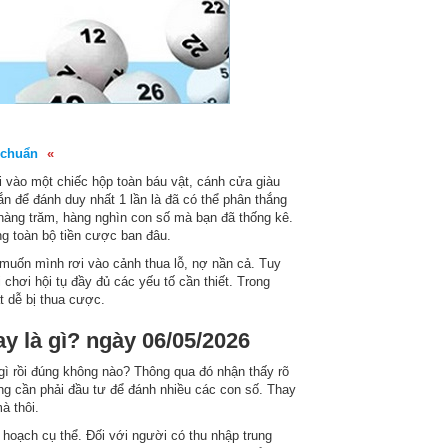
 chuẩn
«
i vào một chiếc hộp toàn báu vật, cánh cửa giàu
n để đánh duy nhất 1 lần là đã có thể phân thắng
 hàng trăm, hàng nghìn con số mà bạn đã thống kê.
g toàn bộ tiền cược ban đâu.
 muốn mình rơi vào cảnh thua lỗ, nợ nần cả. Tuy
chơi hội tụ đầy đủ các yếu tố cần thiết. Trong
t dễ bị thua cược.
y là gì? ngày 06/05/2026
 gì rồi đúng không nào? Thông qua đó nhận thấy rõ
g cần phải đầu tư để đánh nhiều các con số. Thay
mà thôi.
 hoạch cụ thể. Đối với người có thu nhập trung