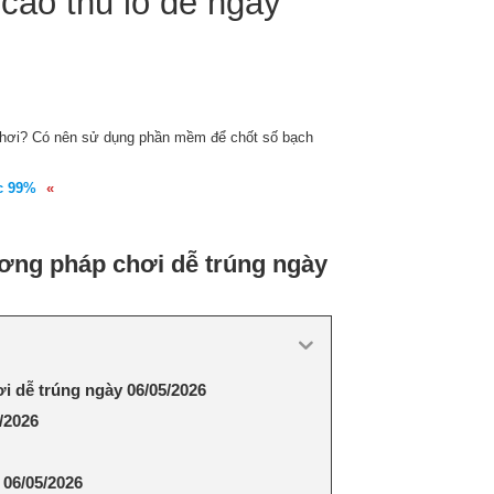
cao thủ lô đề ngày
chơi? Có nên sử dụng phần mềm để chốt số bạch
ác 99%
«
ương pháp chơi dễ trúng ngày
i dễ trúng ngày 06/05/2026
/2026
 06/05/2026