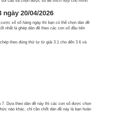
ể soi cầu và chọn được số đề thích hợp cho mình.
3 ngày 20/04/2026
 cược xổ số hàng ngày thì bạn có thể chọn dàn đề
tốt nhất là ghép dàn đề theo các con số đầu tiên
chép theo đúng thứ tự từ giải 3.1 cho đến 3.6 và
 và 7. Dựa theo dàn đề này thì các con số được chọn
ức nào khác, chỉ cần chốt dàn đề này là bạn hoàn