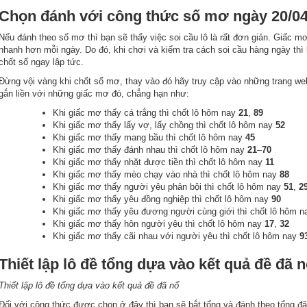
Chọn đánh với công thức số mơ ngày 20/04
Nếu đánh theo số mơ thì bạn sẽ thấy việc soi cầu lô là rất đơn giản. Giấc m
nhanh hơn mỗi ngày. Do đó, khi chơi và kiểm tra cách soi cầu hàng ngày th
chốt số ngay lập tức.
Đừng vội vàng khi chốt số mơ, thay vào đó hãy truy cập vào những trang we
gắn liền với những giấc mơ đó, chẳng hạn như:
Khi giấc mơ thấy cá trắng thì chốt lô hôm nay
21
,
89
Khi giấc mơ thấy lấy vợ, lấy chồng thì chốt lô hôm nay
52
Khi giấc mơ thấy mang bầu thì chốt lô hôm nay
45
Khi giấc mơ thấy đánh nhau thì chốt lô hôm nay
21
–
70
Khi giấc mơ thấy nhặt được tiền thì chốt lô hôm nay
11
Khi giấc mơ thấy mèo chạy vào nhà thì chốt lô hôm nay
88
Khi giấc mơ thấy người yêu phản bội thì chốt lô hôm nay
51
,
2
Khi giấc mơ thấy yêu đồng nghiệp thì chốt lô hôm nay
90
Khi giấc mơ thấy yêu đương người cùng giới thì chốt lô hôm 
Khi giấc mơ thấy hôn người yêu thì chốt lô hôm nay
17
,
32
Khi giấc mơ thấy cãi nhau với người yêu thì chốt lô hôm nay
9
Thiết lập lô đề tổng dựa vào kết quả đề đã 
Thiết lập lô đề tổng dựa vào kết quả đề đã nổ
Đối với công thức được chọn ở đây thì bạn sẽ bắt tổng và đánh theo tổng đã