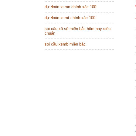
dự đoán xsmn chính xác 100
dự đoán xsmt chính xác 100
soi cầu xổ số miền bắc hôm nay siêu
chuẩn
soi cầu xsmb miền bắc