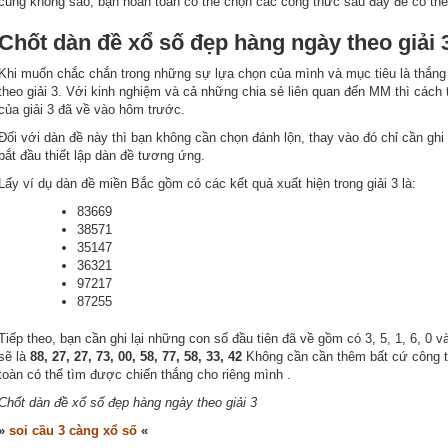
cũng không sao, bạn hoàn toàn có thể chọn các công thức sau đây để có th
Chốt dàn đề xổ số đẹp hàng ngày theo giải 
Khi muốn chắc chắn trong những sự lựa chọn của mình và mục tiêu là thắng
theo giải 3. Với kinh nghiệm và cả những chia sẻ liên quan đến MM thì cách 
của giải 3 đã về vào hôm trước.
Đối với dàn đề này thì bạn không cần chọn đánh lộn, thay vào đó chỉ cần ghi 
bắt đầu thiết lập dàn đề tương ứng.
Lấy ví dụ dàn đề miền Bắc gồm có các kết quả xuất hiện trong giải 3 là:
83669
38571
35147
36321
97217
87255
Tiếp theo, bạn cần ghi lại những con số đầu tiên đã về gồm có 3, 5, 1, 6, 0
sẽ là
88, 27, 27, 73, 00, 58, 77, 58, 33, 42
Không cần cần thêm bất cứ công th
toàn có thể tìm được chiến thắng cho riêng mình .
Chốt dàn đề xổ số đẹp hàng ngày theo giải 3
»
soi cầu 3 càng xổ số
«