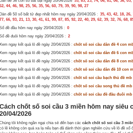
Dàn đề 36 con số bất bại ngày 20/04/2026
55, 85, 23, 74, 06, 81, 06, 36, 05,
62, 44, 46, 98, 25, 56, 35, 56, 60, 79, 39, 90, 98, 27
Dàn đề 50 số bất tử đẹp nhất hôm nay ngày 20/04/2026 :
35, 43, 42, 18, 26, 
77, 66, 93, 21, 13, 30, 41, 61, 99, 87, 85, 92, 22, 40, 29, 62, 39, 32, 76, 68, 8
Số đề đầu hôm nay ngày 20/04/2026 :
0
Số đề đuôi hôm nay ngày 20/04/2026 :
2
Xem ngay kết quả lô đề ngày 20/04/2026 :
chốt số soi cầu dàn đề 4 con m
Xem ngay kết quả lô đề ngày 20/04/2026 :
chốt số soi cầu dàn đề 6 con m
Xem ngay kết quả lô đề ngày 20/04/2026 :
chốt số soi cầu dàn đề 8 con m
Xem ngay kết quả lô đề ngày 20/04/2026 :
chốt số soi cầu dàn đề 10 con 
Xem ngay kết quả lô đề ngày 20/04/2026 :
chốt số soi cầu bạch thủ đề mb
Xem ngay kết quả lô đề ngày 20/04/2026 :
chốt số soi cầu song thủ đề mb
Xem ngay kết quả lô đề ngày 20/04/2026 :
chốt số soi cầu đề đầu đuôi mb
Cách chốt số soi cầu 3 miền hôm nay siêu c
20/04/2026
Chúng tôi không ngần ngại chia sẻ đến bạn các
cách chốt số soi cầu 3 mi
có lẽ không còn quá xa lạ nếu bạn đã dành thời gian nghiên cứu về lô đề xổ