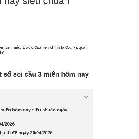
m nay siêu chuẩn
nên tìm hiểu. Bước đầu tiên chính là đọc và quan
hất.
 số soi cầu 3 miền hôm nay
 miền hôm nay siêu chuẩn ngày
04/2026
hủ lô đề ngày 20/04/2026