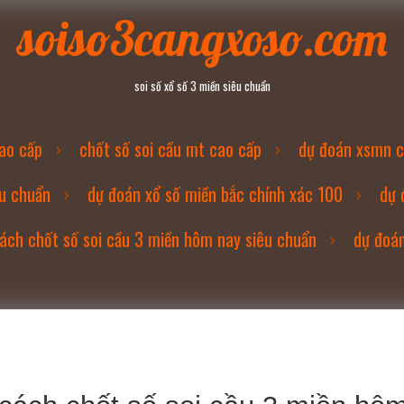
soiso3cangxoso.com
soi số xổ số 3 miền siêu chuẩn
ao cấp
chốt số soi cầu mt cao cấp
dự đoán xsmn c
êu chuẩn
dự đoán xổ số miền bắc chính xác 100
dự 
ách chốt số soi cầu 3 miền hôm nay siêu chuẩn
dự đoá