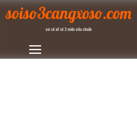
Skip
soiso3cangxoso.com
to
content
soi số xổ số 3 miền siêu chuẩn